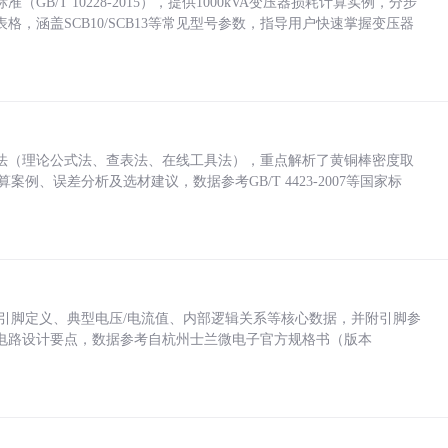
/T 10228-2015），提供1000kVA变压器损耗计算实例，分步
，涵盖SCB10/SCB13等常见型号参数，指导用户快速掌握变压器
法（理论公式法、查表法、在线工具法），重点解析了黄铜棒密度取
计算案例、误差分析及选材建议，数据参考GB/T 4423-2007等国家标
括各引脚定义、典型电压/电流值、内部逻辑关系等核心数据，并附引脚参
电路设计要点，数据参考自杭州士兰微电子官方规格书（版本