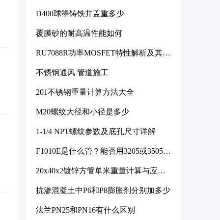
D400球墨铸铁井盖重多少
覆膜砂的耐高温性能如何
RU7088R功率MOSFET特性解析及其在
可调电源设计中的实践
不锈钢通风 管道施工
201不锈钢重量计算方法大全
M20螺纹大径和小径是多少
1-1/4 NPT螺纹参数及底孔尺寸详解
F1010E是什么管？能否用3205或3505代
换
20x40x2镀锌方管单米重量计算与应用
分析
抗渗混凝土中P6和P8膨胀剂分别加多少
法兰PN25和PN16有什么区别