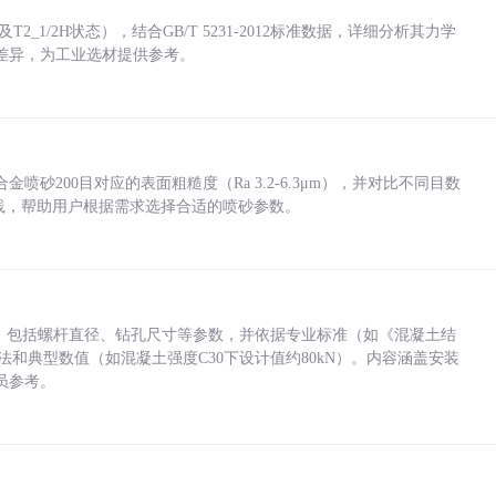
_1/2H状态），结合GB/T 5231-2012标准数据，详细分析其力学
差异，为工业选材提供参考。
砂200目对应的表面粗糙度（Ra 3.2-6.3μm），并对比不同目数
业实践，帮助用户根据需求选择合适的喷砂参数。
力，包括螺杆直径、钻孔尺寸等参数，并依据专业标准（如《混凝土结
方法和典型数值（如混凝土强度C30下设计值约80kN）。内容涵盖安装
员参考。