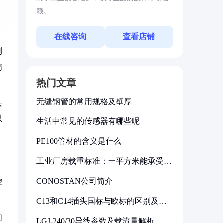
赖。
在线咨询
查看店铺
测
精
热门文章
无缝钢管的常用规格及壁厚
去
以
生活中常见的传感器有哪些呢
PE100管材的含义是什么
工业厂房载重标准：一平方米能承受多
少公斤
CONOSTAN公司简介
控
C13和C14插头国标与欧标的区别及其
标准解析
们
LGJ-240/30导线参数及载流量解析