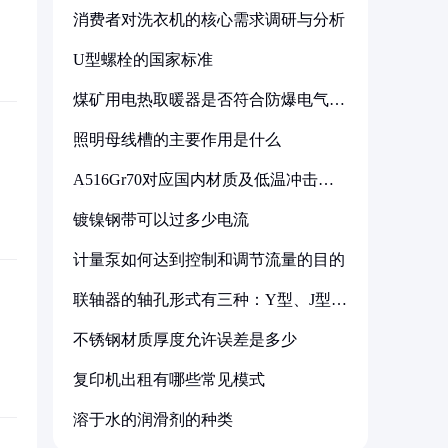
消费者对洗衣机的核心需求调研与分析
U型螺栓的国家标准
煤矿用电热取暖器是否符合防爆电气设
备标准
照明母线槽的主要作用是什么
A516Gr70对应国内材质及低温冲击要
求解析
镀镍钢带可以过多少电流
计量泵如何达到控制和调节流量的目的
联轴器的轴孔形式有三种：Y型、J型、
Z型
不锈钢材质厚度允许误差是多少
复印机出租有哪些常见模式
溶于水的润滑剂的种类