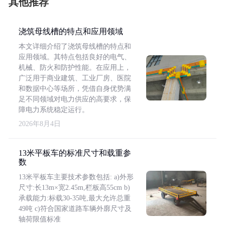
其他推荐
浇筑母线槽的特点和应用领域
本文详细介绍了浇筑母线槽的特点和
应用领域。其特点包括良好的电气、
机械、防火和防护性能。在应用上，
广泛用于商业建筑、工业厂房、医院
和数据中心等场所，凭借自身优势满
足不同领域对电力供应的高要求，保
障电力系统稳定运行。
2026年8月4日
13米平板车的标准尺寸和载重参
数
13米平板车主要技术参数包括: a)外形
尺寸:长13m×宽2.45m,栏板高55cm b)
承载能力:标载30-35吨,最大允许总重
49吨 c)符合国家道路车辆外廓尺寸及
轴荷限值标准