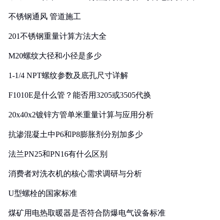
实践
不锈钢通风 管道施工
201不锈钢重量计算方法大全
M20螺纹大径和小径是多少
1-1/4 NPT螺纹参数及底孔尺寸详解
F1010E是什么管？能否用3205或3505代换
20x40x2镀锌方管单米重量计算与应用分析
抗渗混凝土中P6和P8膨胀剂分别加多少
法兰PN25和PN16有什么区别
消费者对洗衣机的核心需求调研与分析
U型螺栓的国家标准
煤矿用电热取暖器是否符合防爆电气设备标准