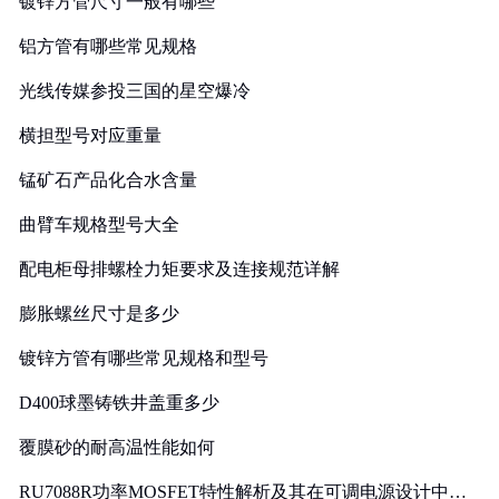
镀锌方管尺寸一般有哪些
铝方管有哪些常见规格
光线传媒参投三国的星空爆冷
横担型号对应重量
锰矿石产品化合水含量
曲臂车规格型号大全
配电柜母排螺栓力矩要求及连接规范详解
膨胀螺丝尺寸是多少
镀锌方管有哪些常见规格和型号
D400球墨铸铁井盖重多少
覆膜砂的耐高温性能如何
RU7088R功率MOSFET特性解析及其在可调电源设计中的