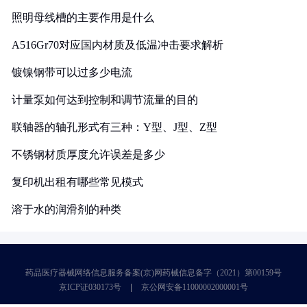
照明母线槽的主要作用是什么
A516Gr70对应国内材质及低温冲击要求解析
镀镍钢带可以过多少电流
计量泵如何达到控制和调节流量的目的
联轴器的轴孔形式有三种：Y型、J型、Z型
不锈钢材质厚度允许误差是多少
复印机出租有哪些常见模式
溶于水的润滑剂的种类
药品医疗器械网络信息服务备案(京)网药械信息备字（2021）第00159号
京ICP证030173号
京公网安备11000002000001号