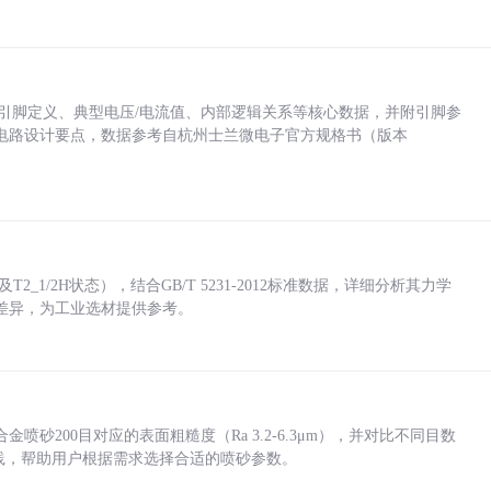
括各引脚定义、典型电压/电流值、内部逻辑关系等核心数据，并附引脚参
电路设计要点，数据参考自杭州士兰微电子官方规格书（版本
_1/2H状态），结合GB/T 5231-2012标准数据，详细分析其力学
差异，为工业选材提供参考。
砂200目对应的表面粗糙度（Ra 3.2-6.3μm），并对比不同目数
业实践，帮助用户根据需求选择合适的喷砂参数。