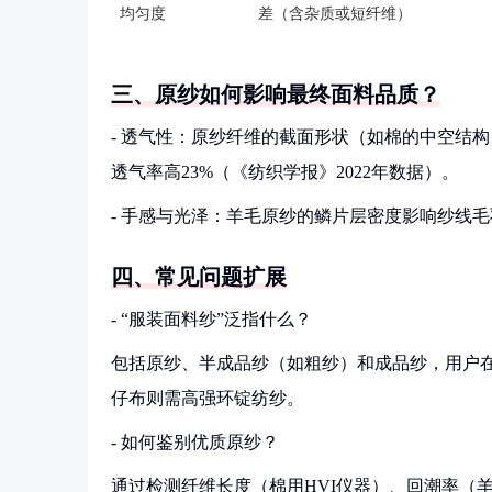
均匀度
差（含杂质或短纤维）
三、原纱如何影响最终面料品质？
- 透气性：原纱纤维的截面形状（如棉的中空结
透气率高23%（《纺织学报》2022年数据）。
- 手感与光泽：羊毛原纱的鳞片层密度影响纱线
四、常见问题扩展
- “服装面料纱”泛指什么？
包括原纱、半成品纱（如粗纱）和成品纱，用户在
仔布则需高强环锭纺纱。
- 如何鉴别优质原纱？
通过检测纤维长度（棉用HVI仪器）、回潮率（羊