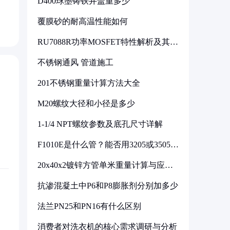
D400球墨铸铁井盖重多少
覆膜砂的耐高温性能如何
RU7088R功率MOSFET特性解析及其在
可调电源设计中的实践
不锈钢通风 管道施工
201不锈钢重量计算方法大全
M20螺纹大径和小径是多少
1-1/4 NPT螺纹参数及底孔尺寸详解
F1010E是什么管？能否用3205或3505代
换
20x40x2镀锌方管单米重量计算与应用
分析
抗渗混凝土中P6和P8膨胀剂分别加多少
法兰PN25和PN16有什么区别
消费者对洗衣机的核心需求调研与分析