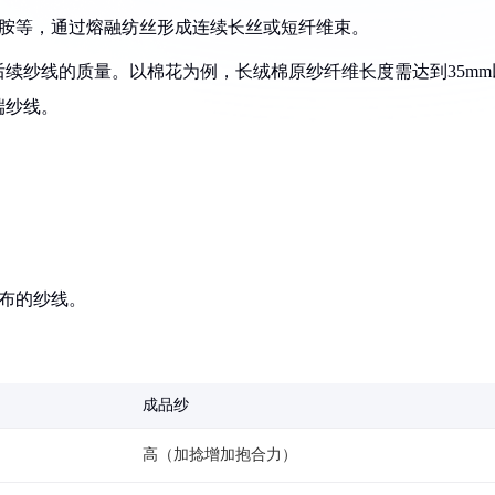
酰胺等，通过熔融纺丝形成连续长丝或短纤维束。
续纱线的质量。以棉花为例，长绒棉原纱纤维长度需达到35mm
端纱线。
织布的纱线。
成品纱
高（加捻增加抱合力）