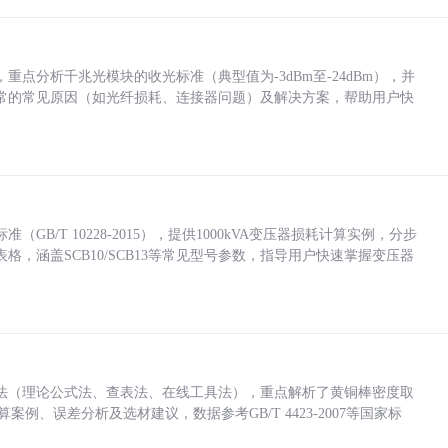
点分析千兆光模块的收光标准（典型值为-3dBm至-24dBm），并
常的常见原因（如光纤损耗、连接器问题）及解决方案，帮助用户快
/T 10228-2015），提供1000kVA变压器损耗计算实例，分步
，涵盖SCB10/SCB13等常见型号参数，指导用户快速掌握变压器
法（理论公式法、查表法、在线工具法），重点解析了黄铜棒密度取
计算案例、误差分析及选材建议，数据参考GB/T 4423-2007等国家标