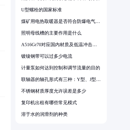
U型螺栓的国家标准
煤矿用电热取暖器是否符合防爆电气设
备标准
照明母线槽的主要作用是什么
A516Gr70对应国内材质及低温冲击要
求解析
镀镍钢带可以过多少电流
计量泵如何达到控制和调节流量的目的
联轴器的轴孔形式有三种：Y型、J型、
Z型
不锈钢材质厚度允许误差是多少
复印机出租有哪些常见模式
溶于水的润滑剂的种类