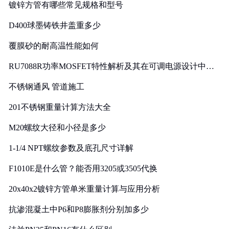
镀锌方管有哪些常见规格和型号
D400球墨铸铁井盖重多少
覆膜砂的耐高温性能如何
RU7088R功率MOSFET特性解析及其在可调电源设计中的
实践
不锈钢通风 管道施工
201不锈钢重量计算方法大全
M20螺纹大径和小径是多少
1-1/4 NPT螺纹参数及底孔尺寸详解
F1010E是什么管？能否用3205或3505代换
20x40x2镀锌方管单米重量计算与应用分析
抗渗混凝土中P6和P8膨胀剂分别加多少