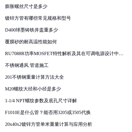
膨胀螺丝尺寸是多少
镀锌方管有哪些常见规格和型号
D400球墨铸铁井盖重多少
覆膜砂的耐高温性能如何
RU7088R功率MOSFET特性解析及其在可调电源设计中的
实践
不锈钢通风 管道施工
201不锈钢重量计算方法大全
M20螺纹大径和小径是多少
1-1/4 NPT螺纹参数及底孔尺寸详解
F1010E是什么管？能否用3205或3505代换
20x40x2镀锌方管单米重量计算与应用分析