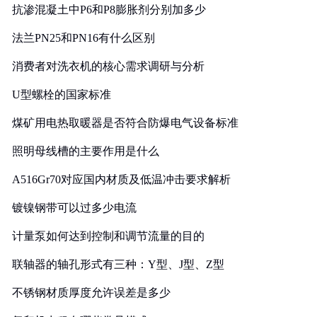
抗渗混凝土中P6和P8膨胀剂分别加多少
法兰PN25和PN16有什么区别
消费者对洗衣机的核心需求调研与分析
U型螺栓的国家标准
煤矿用电热取暖器是否符合防爆电气设备标准
照明母线槽的主要作用是什么
A516Gr70对应国内材质及低温冲击要求解析
镀镍钢带可以过多少电流
计量泵如何达到控制和调节流量的目的
联轴器的轴孔形式有三种：Y型、J型、Z型
不锈钢材质厚度允许误差是多少