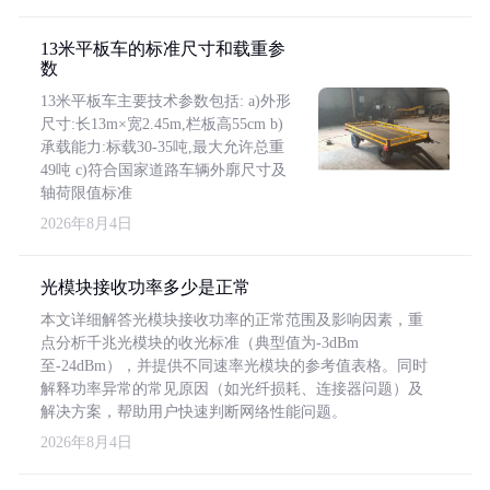
13米平板车的标准尺寸和载重参
数
13米平板车主要技术参数包括: a)外形
尺寸:长13m×宽2.45m,栏板高55cm b)
承载能力:标载30-35吨,最大允许总重
49吨 c)符合国家道路车辆外廓尺寸及
轴荷限值标准
2026年8月4日
光模块接收功率多少是正常
本文详细解答光模块接收功率的正常范围及影响因素，重
点分析千兆光模块的收光标准（典型值为-3dBm
至-24dBm），并提供不同速率光模块的参考值表格。同时
解释功率异常的常见原因（如光纤损耗、连接器问题）及
解决方案，帮助用户快速判断网络性能问题。
2026年8月4日