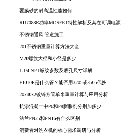
覆膜砂的耐高温性能如何
RU7088R功率MOSFET特性解析及其在可调电源设
计中的实践
不锈钢通风 管道施工
201不锈钢重量计算方法大全
M20螺纹大径和小径是多少
1-1/4 NPT螺纹参数及底孔尺寸详解
F1010E是什么管？能否用3205或3505代换
20x40x2镀锌方管单米重量计算与应用分析
抗渗混凝土中P6和P8膨胀剂分别加多少
法兰PN25和PN16有什么区别
消费者对洗衣机的核心需求调研与分析