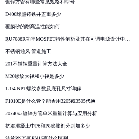
镀锌方管有哪些常见规格和型号
D400球墨铸铁井盖重多少
覆膜砂的耐高温性能如何
RU7088R功率MOSFET特性解析及其在可调电源设计中的
实践
不锈钢通风 管道施工
201不锈钢重量计算方法大全
M20螺纹大径和小径是多少
1-1/4 NPT螺纹参数及底孔尺寸详解
F1010E是什么管？能否用3205或3505代换
20x40x2镀锌方管单米重量计算与应用分析
抗渗混凝土中P6和P8膨胀剂分别加多少
法兰PN25和PN16有什么区别