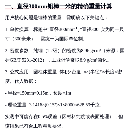
一、直径300mm铜棒一米的精确重量计算
用户核心问题是铜棒的重量，需明确以下关键点：
1. 单位换算：标题中“直径300mm”与“直径300”实为同一尺
寸（300毫米），需统一为国际单位制。
2. 密度参数：纯铜（T2级）的密度为8.96 g/cm³（来源：国
标GB/T 5231-2012），工业计算常取8.9 g/cm³简化。
3. 公式应用：圆柱体重量=体积×密度=π×(半径²)×长度×密
度。代入数据：
- 半径=150mm=0.15m，长度=1m
- 理论重量=3.1416×(0.15²)×1×8900≈628.59千克。
实测中可能存在0.5%误差（因材料纯度或表面处理），但
该结果已符合工程精度要求。