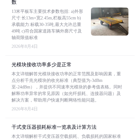
数
13米平板车主要技术参数包括: a)外形
尺寸:长13m×宽2.45m,栏板高55cm b)
承载能力:标载30-35吨,最大允许总重
49吨 c)符合国家道路车辆外廓尺寸及
轴荷限值标准
2026年8月4日
光模块接收功率多少是正常
本文详细解答光模块接收功率的正常范围及影响因素，重
点分析千兆光模块的收光标准（典型值为-3dBm
至-24dBm），并提供不同速率光模块的参考值表格。同时
解释功率异常的常见原因（如光纤损耗、连接器问题）及
解决方案，帮助用户快速判断网络性能问题。
2026年8月4日
干式变压器损耗标准一览表及计算方法
本文详细解析干式变压器空载损耗、负载损耗的国家标准