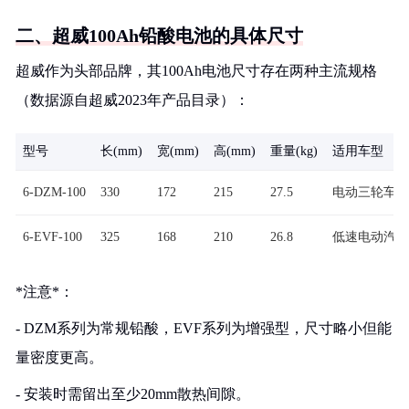
二、超威100Ah铅酸电池的具体尺寸
超威作为头部品牌，其100Ah电池尺寸存在两种主流规格
（数据源自超威2023年产品目录）：
型号
长(mm)
宽(mm)
高(mm)
重量(kg)
适用车型
6-DZM-100
330
172
215
27.5
电动三轮车
6-EVF-100
325
168
210
26.8
低速电动汽车
*注意*：
- DZM系列为常规铅酸，EVF系列为增强型，尺寸略小但能
量密度更高。
- 安装时需留出至少20mm散热间隙。