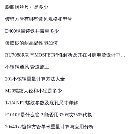
膨胀螺丝尺寸是多少
镀锌方管有哪些常见规格和型号
D400球墨铸铁井盖重多少
覆膜砂的耐高温性能如何
RU7088R功率MOSFET特性解析及其在可调电源设计中的
实践
不锈钢通风 管道施工
201不锈钢重量计算方法大全
M20螺纹大径和小径是多少
1-1/4 NPT螺纹参数及底孔尺寸详解
F1010E是什么管？能否用3205或3505代换
20x40x2镀锌方管单米重量计算与应用分析