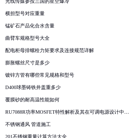
光线传媒参投三国的星空爆冷
横担型号对应重量
锰矿石产品化合水含量
曲臂车规格型号大全
配电柜母排螺栓力矩要求及连接规范详解
膨胀螺丝尺寸是多少
镀锌方管有哪些常见规格和型号
D400球墨铸铁井盖重多少
覆膜砂的耐高温性能如何
RU7088R功率MOSFET特性解析及其在可调电源设计中的
实践
不锈钢通风 管道施工
201不锈钢重量计算方法大全