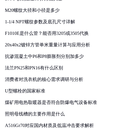
M20螺纹大径和小径是多少
1-1/4 NPT螺纹参数及底孔尺寸详解
F1010E是什么管？能否用3205或3505代换
20x40x2镀锌方管单米重量计算与应用分析
抗渗混凝土中P6和P8膨胀剂分别加多少
法兰PN25和PN16有什么区别
消费者对洗衣机的核心需求调研与分析
U型螺栓的国家标准
煤矿用电热取暖器是否符合防爆电气设备标准
照明母线槽的主要作用是什么
A516Gr70对应国内材质及低温冲击要求解析