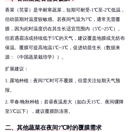
香菜（芫荽）是半耐寒蔬菜，短期可耐受-1℃至-2℃低温，
但幼苗期对温度较敏感。若夜间气温为7℃，通常无需覆
膜，因为此时温度仍在其生长适宜范围内（5℃~25℃）。
但若遇霜冻或持续低于5℃的天气，建议覆盖地膜或无纺布
保温。覆膜可提高地温1℃~3℃，促进幼苗生长（数据来
源：《中国蔬菜栽培学》）。
扩展建议：
1. 露地种植：夜间7℃时可不覆膜，但需关注短期天气预
报。
2. 早春/晚秋种植：若昼夜温差大（如白天15℃、夜间骤降
至5℃以下），建议覆膜防冻害。
二、其他蔬菜在夜间7℃时的覆膜需求