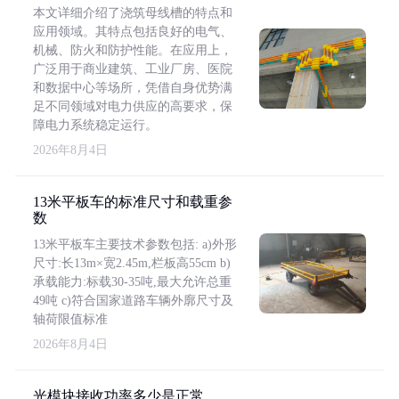
本文详细介绍了浇筑母线槽的特点和
应用领域。其特点包括良好的电气、
机械、防火和防护性能。在应用上，
广泛用于商业建筑、工业厂房、医院
和数据中心等场所，凭借自身优势满
足不同领域对电力供应的高要求，保
障电力系统稳定运行。
2026年8月4日
13米平板车的标准尺寸和载重参
数
13米平板车主要技术参数包括: a)外形
尺寸:长13m×宽2.45m,栏板高55cm b)
承载能力:标载30-35吨,最大允许总重
49吨 c)符合国家道路车辆外廓尺寸及
轴荷限值标准
2026年8月4日
光模块接收功率多少是正常