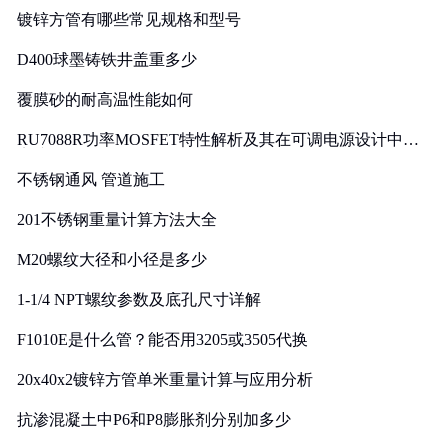
镀锌方管有哪些常见规格和型号
D400球墨铸铁井盖重多少
覆膜砂的耐高温性能如何
RU7088R功率MOSFET特性解析及其在可调电源设计中的
实践
不锈钢通风 管道施工
201不锈钢重量计算方法大全
M20螺纹大径和小径是多少
1-1/4 NPT螺纹参数及底孔尺寸详解
F1010E是什么管？能否用3205或3505代换
20x40x2镀锌方管单米重量计算与应用分析
抗渗混凝土中P6和P8膨胀剂分别加多少