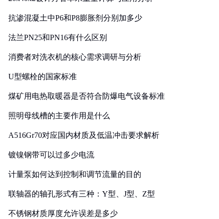
抗渗混凝土中P6和P8膨胀剂分别加多少
法兰PN25和PN16有什么区别
消费者对洗衣机的核心需求调研与分析
U型螺栓的国家标准
煤矿用电热取暖器是否符合防爆电气设备标准
照明母线槽的主要作用是什么
A516Gr70对应国内材质及低温冲击要求解析
镀镍钢带可以过多少电流
计量泵如何达到控制和调节流量的目的
联轴器的轴孔形式有三种：Y型、J型、Z型
不锈钢材质厚度允许误差是多少