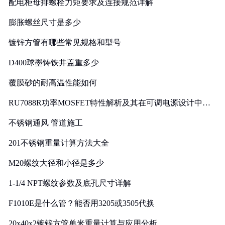
配电柜母排螺栓力矩要求及连接规范详解
膨胀螺丝尺寸是多少
镀锌方管有哪些常见规格和型号
D400球墨铸铁井盖重多少
覆膜砂的耐高温性能如何
RU7088R功率MOSFET特性解析及其在可调电源设计中的
实践
不锈钢通风 管道施工
201不锈钢重量计算方法大全
M20螺纹大径和小径是多少
1-1/4 NPT螺纹参数及底孔尺寸详解
F1010E是什么管？能否用3205或3505代换
20x40x2镀锌方管单米重量计算与应用分析