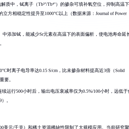
解质中，铽离子（Tb³⁺/Tb⁴⁺）的掺杂可填补氧空位，抑制高温
稳定性提升至1000°C以上（数据来源：Journal of Power
₄CoO₃）中添加铽，能减少Sr元素在高温下的表面偏析，使电池寿命延
）。
°C时离子电导率达0.15 S/cm，比未掺杂材料提高近3倍（Solid
至关重要。
C连续运行500小时后，输出电压衰减率仅为0.5%/100小时，远低于
019）。
00美元/千克）和稀土资源稀缺性限制了大规模应用。当前研究