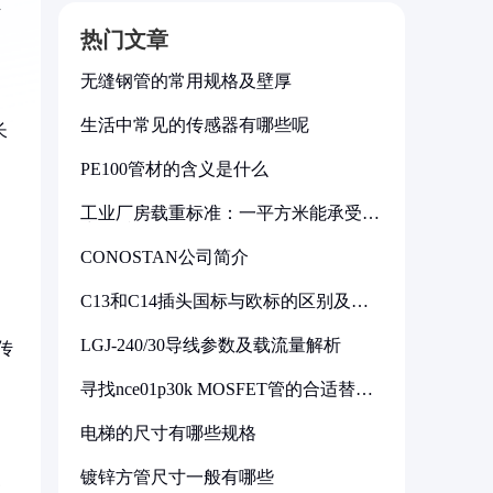
下
热门文章
无缝钢管的常用规格及壁厚
生活中常见的传感器有哪些呢
长
PE100管材的含义是什么
工业厂房载重标准：一平方米能承受多
少公斤
CONOSTAN公司简介
C13和C14插头国标与欧标的区别及其
标准解析
LGJ-240/30导线参数及载流量解析
传
寻找nce01p30k MOSFET管的合适替代
型号
电梯的尺寸有哪些规格
镀锌方管尺寸一般有哪些
聚