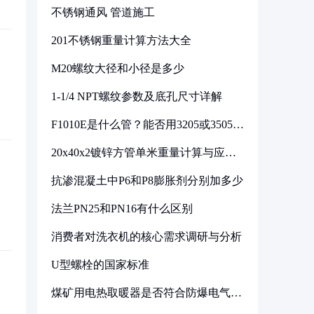
不锈钢通风 管道施工
201不锈钢重量计算方法大全
M20螺纹大径和小径是多少
1-1/4 NPT螺纹参数及底孔尺寸详解
F1010E是什么管？能否用3205或3505代
换
20x40x2镀锌方管单米重量计算与应用
分析
抗渗混凝土中P6和P8膨胀剂分别加多少
法兰PN25和PN16有什么区别
消费者对洗衣机的核心需求调研与分析
U型螺栓的国家标准
煤矿用电热取暖器是否符合防爆电气设
备标准