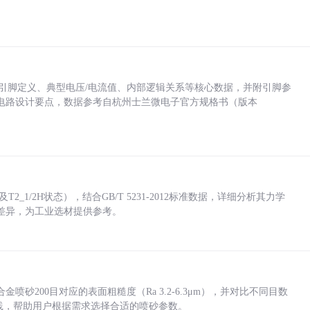
括各引脚定义、典型电压/电流值、内部逻辑关系等核心数据，并附引脚参
电路设计要点，数据参考自杭州士兰微电子官方规格书（版本
_1/2H状态），结合GB/T 5231-2012标准数据，详细分析其力学
差异，为工业选材提供参考。
砂200目对应的表面粗糙度（Ra 3.2-6.3μm），并对比不同目数
业实践，帮助用户根据需求选择合适的喷砂参数。