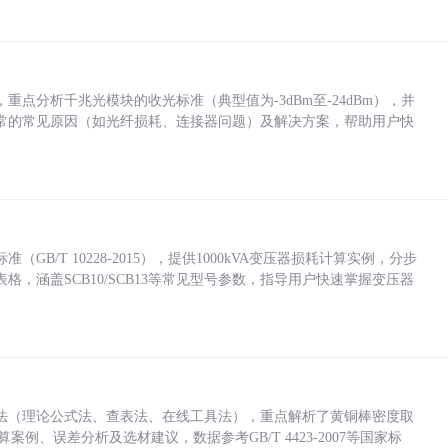
点分析千兆光模块的收光标准（典型值为-3dBm至-24dBm），并
常的常见原因（如光纤损耗、连接器问题）及解决方案，帮助用户快
/T 10228-2015），提供1000kVA变压器损耗计算实例，分步
，涵盖SCB10/SCB13等常见型号参数，指导用户快速掌握变压器
法（理论公式法、查表法、在线工具法），重点解析了黄铜棒密度取
计算案例、误差分析及选材建议，数据参考GB/T 4423-2007等国家标