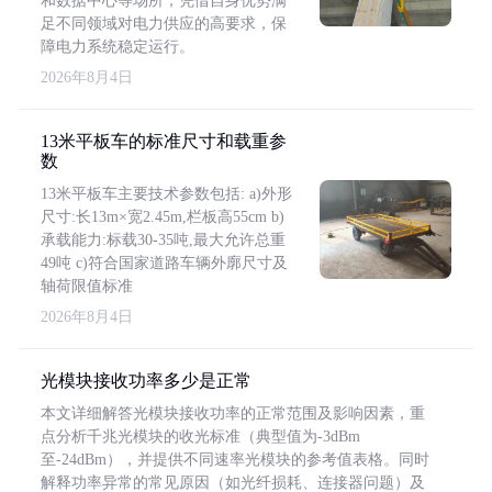
和数据中心等场所，凭借自身优势满
足不同领域对电力供应的高要求，保
障电力系统稳定运行。
2026年8月4日
13米平板车的标准尺寸和载重参
数
13米平板车主要技术参数包括: a)外形
尺寸:长13m×宽2.45m,栏板高55cm b)
承载能力:标载30-35吨,最大允许总重
49吨 c)符合国家道路车辆外廓尺寸及
轴荷限值标准
2026年8月4日
光模块接收功率多少是正常
本文详细解答光模块接收功率的正常范围及影响因素，重
点分析千兆光模块的收光标准（典型值为-3dBm
至-24dBm），并提供不同速率光模块的参考值表格。同时
解释功率异常的常见原因（如光纤损耗、连接器问题）及