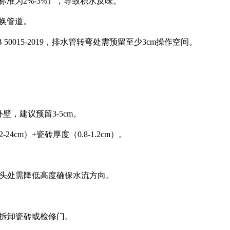
标准为2%-3%），导致积水反味。
更换管道。
0015-2019，排水管转弯处需预留至少3cm操作空间。
壁，建议预留3-5cm。
cm）+瓷砖厚度（0.8-1.2cm）。
，弯头处需降低高度确保水流方向。
可拆卸瓷砖或检修门。