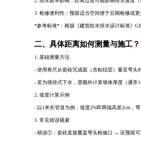
2. 排水效率影响：距离过短可能影响排水坡度（
3. 检修便利性：预留适当空间便于后期检修或
*参考标准*：根据《建筑给水排水设计标准》GB 5
二、具体距离如何测量与施工？
1. 基础测量方法
- 使用卷尺从瓷砖完成面（含粘结层）量至弯头外
- 若为墙排式下水，需额外计算墙体厚度（通常12-24
2. 坡度计算示例
- 以1米长管道为例，坡度2%即两端高差2cm
3. 常见错误规避
- 错误①：瓷砖直接覆盖弯头检修口 → 应预留