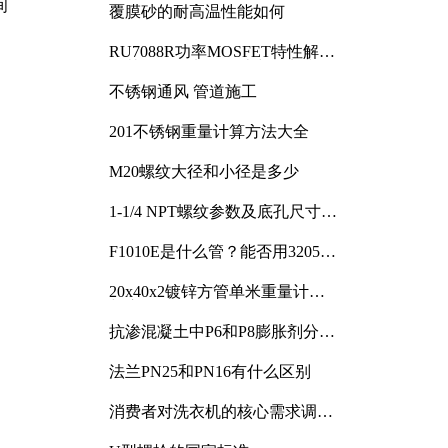
间
覆膜砂的耐高温性能如何
RU7088R功率MOSFET特性解析
及其在可调电源设计中的实践
不锈钢通风 管道施工
201不锈钢重量计算方法大全
M20螺纹大径和小径是多少
1-1/4 NPT螺纹参数及底孔尺寸详
解
F1010E是什么管？能否用3205或
3505代换
20x40x2镀锌方管单米重量计算
与应用分析
抗渗混凝土中P6和P8膨胀剂分别
加多少
法兰PN25和PN16有什么区别
消费者对洗衣机的核心需求调研
与分析