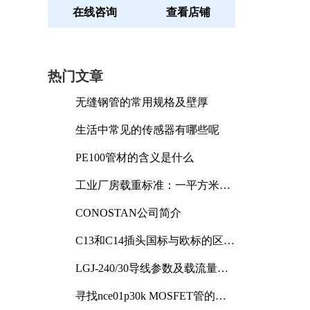
在线咨询
查看店铺
热门文章
无缝钢管的常用规格及壁厚
生活中常见的传感器有哪些呢
PE100管材的含义是什么
工业厂房载重标准：一平方米能
承受多少公斤
CONOSTAN公司简介
C13和C14插头国标与欧标的区别
及其标准解析
LGJ-240/30导线参数及载流量解
析
寻找nce01p30k MOSFET管的合
适替代型号