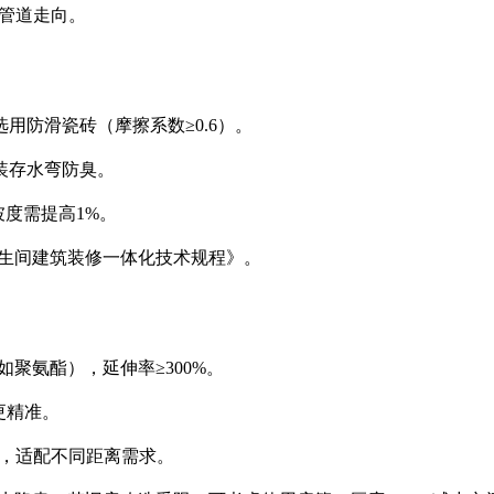
整管道走向。
选用防滑瓷砖（摩擦系数≥0.6）。
加装存水弯防臭。
坡度需提高1%。
卫生间建筑装修一体化技术规程》。
如聚氨酯），延伸率≥300%。
更精准。
0°），适配不同距离需求。