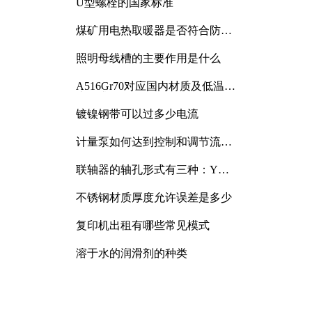
U型螺栓的国家标准
煤矿用电热取暖器是否符合防爆
电气设备标准
照明母线槽的主要作用是什么
A516Gr70对应国内材质及低温冲
击要求解析
镀镍钢带可以过多少电流
计量泵如何达到控制和调节流量
的目的
联轴器的轴孔形式有三种：Y
型、J型、Z型
不锈钢材质厚度允许误差是多少
复印机出租有哪些常见模式
溶于水的润滑剂的种类