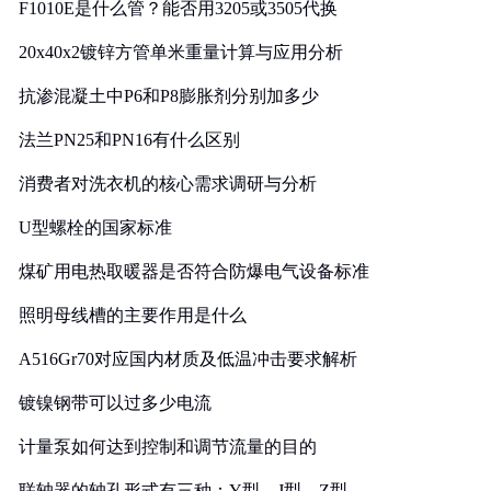
F1010E是什么管？能否用3205或3505代换
20x40x2镀锌方管单米重量计算与应用分析
抗渗混凝土中P6和P8膨胀剂分别加多少
法兰PN25和PN16有什么区别
消费者对洗衣机的核心需求调研与分析
U型螺栓的国家标准
煤矿用电热取暖器是否符合防爆电气设备标准
照明母线槽的主要作用是什么
A516Gr70对应国内材质及低温冲击要求解析
镀镍钢带可以过多少电流
计量泵如何达到控制和调节流量的目的
联轴器的轴孔形式有三种：Y型、J型、Z型