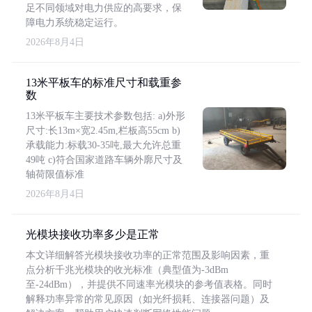
足不同领域对电力供应的高要求，保
障电力系统稳定运行。
2026年8月4日
13米平板车的标准尺寸和载重参
数
13米平板车主要技术参数包括: a)外形
尺寸:长13m×宽2.45m,栏板高55cm b)
承载能力:标载30-35吨,最大允许总重
49吨 c)符合国家道路车辆外廓尺寸及
轴荷限值标准
2026年8月4日
光模块接收功率多少是正常
本文详细解答光模块接收功率的正常范围及影响因素，重
点分析千兆光模块的收光标准（典型值为-3dBm
至-24dBm），并提供不同速率光模块的参考值表格。同时
解释功率异常的常见原因（如光纤损耗、连接器问题）及