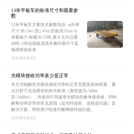
13米平板车的标准尺寸和载重参
数
13米平板车主要技术参数包括: a)外形
尺寸:长13m×宽2.45m,栏板高55cm b)
承载能力:标载30-35吨,最大允许总重
49吨 c)符合国家道路车辆外廓尺寸及
轴荷限值标准
2026年8月4日
光模块接收功率多少是正常
本文详细解答光模块接收功率的正常范围及影响因素，重
点分析千兆光模块的收光标准（典型值为-3dBm
至-24dBm），并提供不同速率光模块的参考值表格。同时
解释功率异常的常见原因（如光纤损耗、连接器问题）及
解决方案，帮助用户快速判断网络性能问题。
2026年8月4日