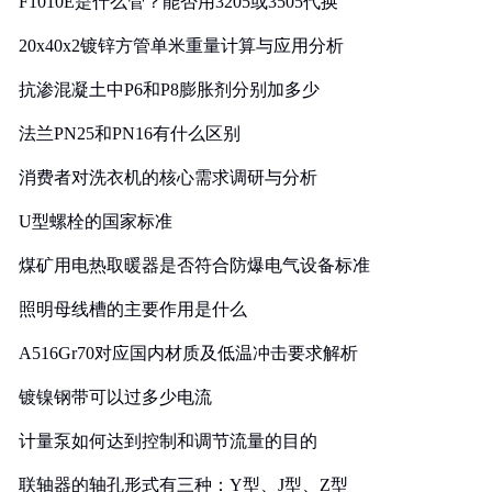
F1010E是什么管？能否用3205或3505代换
20x40x2镀锌方管单米重量计算与应用分析
抗渗混凝土中P6和P8膨胀剂分别加多少
法兰PN25和PN16有什么区别
消费者对洗衣机的核心需求调研与分析
U型螺栓的国家标准
煤矿用电热取暖器是否符合防爆电气设备标准
照明母线槽的主要作用是什么
A516Gr70对应国内材质及低温冲击要求解析
镀镍钢带可以过多少电流
计量泵如何达到控制和调节流量的目的
联轴器的轴孔形式有三种：Y型、J型、Z型