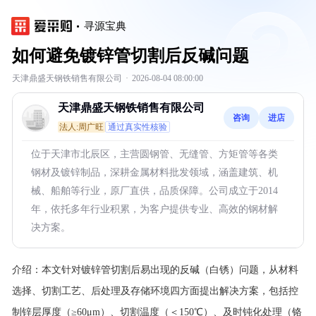
寻源宝典
如何避免镀锌管切割后反碱问题
天津鼎盛天钢铁销售有限公司
·
2026-08-04 08:00:00
天津鼎盛天钢铁销售有限公司
咨询
进店
法人:周广旺
通过真实性核验
位于天津市北辰区，主营圆钢管、无缝管、方矩管等各类
钢材及镀锌制品，深耕金属材料批发领域，涵盖建筑、机
械、船舶等行业，原厂直供，品质保障。公司成立于2014
年，依托多年行业积累，为客户提供专业、高效的钢材解
决方案。
介绍：
本文针对镀锌管切割后易出现的反碱（白锈）问题，从材料
选择、切割工艺、后处理及存储环境四方面提出解决方案，包括控
制锌层厚度（≥60μm）、切割温度（＜150℃）、及时钝化处理（铬