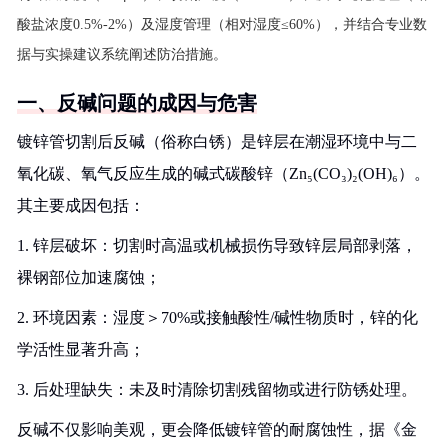
酸盐浓度0.5%-2%）及湿度管理（相对湿度≤60%），并结合专业数
据与实操建议系统阐述防治措施。
一、反碱问题的成因与危害
镀锌管切割后反碱（俗称白锈）是锌层在潮湿环境中与二
氧化碳、氧气反应生成的碱式碳酸锌（Zn₅(CO₃)₂(OH)₆）。
其主要成因包括：
1. 锌层破坏：切割时高温或机械损伤导致锌层局部剥落，
裸钢部位加速腐蚀；
2. 环境因素：湿度＞70%或接触酸性/碱性物质时，锌的化
学活性显著升高；
3. 后处理缺失：未及时清除切割残留物或进行防锈处理。
反碱不仅影响美观，更会降低镀锌管的耐腐蚀性，据《金