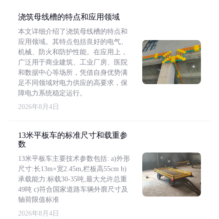
浇筑母线槽的特点和应用领域
本文详细介绍了浇筑母线槽的特点和
应用领域。其特点包括良好的电气、
机械、防火和防护性能。在应用上，
广泛用于商业建筑、工业厂房、医院
和数据中心等场所，凭借自身优势满
足不同领域对电力供应的高要求，保
障电力系统稳定运行。
2026年8月4日
13米平板车的标准尺寸和载重参
数
13米平板车主要技术参数包括: a)外形
尺寸:长13m×宽2.45m,栏板高55cm b)
承载能力:标载30-35吨,最大允许总重
49吨 c)符合国家道路车辆外廓尺寸及
轴荷限值标准
2026年8月4日