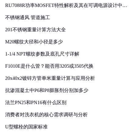
RU7088R功率MOSFET特性解析及其在可调电源设计中的
实践
不锈钢通风 管道施工
201不锈钢重量计算方法大全
M20螺纹大径和小径是多少
1-1/4 NPT螺纹参数及底孔尺寸详解
F1010E是什么管？能否用3205或3505代换
20x40x2镀锌方管单米重量计算与应用分析
抗渗混凝土中P6和P8膨胀剂分别加多少
法兰PN25和PN16有什么区别
消费者对洗衣机的核心需求调研与分析
U型螺栓的国家标准