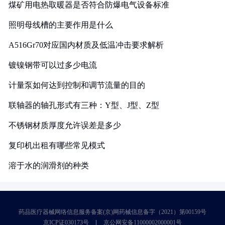
煤矿用电热取暖器是否符合防爆电气设备标准
照明母线槽的主要作用是什么
A516Gr70对应国内材质及低温冲击要求解析
镀镍钢带可以过多少电流
计量泵如何达到控制和调节流量的目的
联轴器的轴孔形式有三种：Y型、J型、Z型
不锈钢材质厚度允许误差是多少
复印机出租有哪些常见模式
溶于水的润滑剂的种类
药品医疗器械网络信息服务备案(京)网药械信息备字（2021）第00159号
京ICP证030173号
京公网安备11000002000001号