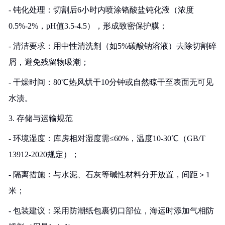
- 钝化处理：切割后6小时内喷涂铬酸盐钝化液（浓度
0.5%-2%，pH值3.5-4.5），形成致密保护膜；
- 清洁要求：用中性清洗剂（如5%碳酸钠溶液）去除切割碎
屑，避免残留物吸潮；
- 干燥时间：80℃热风烘干10分钟或自然晾干至表面无可见
水渍。
3. 存储与运输规范
- 环境湿度：库房相对湿度需≤60%，温度10-30℃（GB/T
13912-2020规定）；
- 隔离措施：与水泥、石灰等碱性材料分开放置，间距＞1
米；
- 包装建议：采用防潮纸包裹切口部位，海运时添加气相防