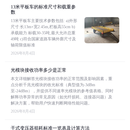
13米平板车的标准尺寸和载重参
数
13米平板车主要技术参数包括: a)外形
尺寸:长13m×宽2.45m,栏板高55cm b)
承载能力:标载30-35吨,最大允许总重
49吨 c)符合国家道路车辆外廓尺寸及
轴荷限值标准
2026年8月4日
光模块接收功率多少是正常
本文详细解答光模块接收功率的正常范围及影响因素，重
点分析千兆光模块的收光标准（典型值为-3dBm
至-24dBm），并提供不同速率光模块的参考值表格。同时
解释功率异常的常见原因（如光纤损耗、连接器问题）及
解决方案，帮助用户快速判断网络性能问题。
2026年8月4日
干式变压器损耗标准一览表及计算方法