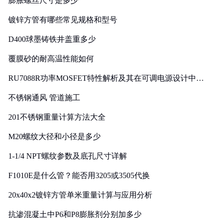
膨胀螺丝尺寸是多少
镀锌方管有哪些常见规格和型号
D400球墨铸铁井盖重多少
覆膜砂的耐高温性能如何
RU7088R功率MOSFET特性解析及其在可调电源设计中的
实践
不锈钢通风 管道施工
201不锈钢重量计算方法大全
M20螺纹大径和小径是多少
1-1/4 NPT螺纹参数及底孔尺寸详解
F1010E是什么管？能否用3205或3505代换
20x40x2镀锌方管单米重量计算与应用分析
抗渗混凝土中P6和P8膨胀剂分别加多少