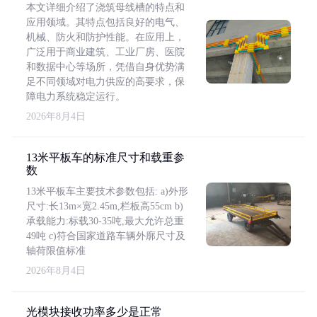
本文详细介绍了浇筑母线槽的特点和
应用领域。其特点包括良好的电气、
机械、防火和防护性能。在应用上，
广泛用于商业建筑、工业厂房、医院
和数据中心等场所，凭借自身优势满
足不同领域对电力供应的高要求，保
障电力系统稳定运行。
2026年8月4日
13米平板车的标准尺寸和载重参
数
13米平板车主要技术参数包括: a)外形
尺寸:长13m×宽2.45m,栏板高55cm b)
承载能力:标载30-35吨,最大允许总重
49吨 c)符合国家道路车辆外廓尺寸及
轴荷限值标准
2026年8月4日
光模块接收功率多少是正常