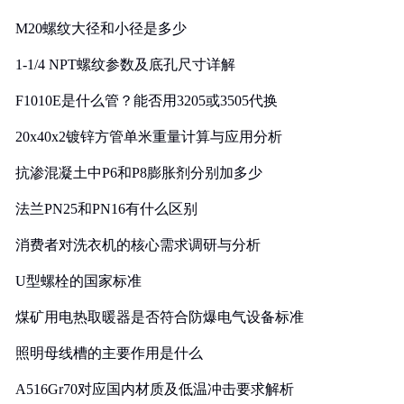
M20螺纹大径和小径是多少
1-1/4 NPT螺纹参数及底孔尺寸详解
F1010E是什么管？能否用3205或3505代换
20x40x2镀锌方管单米重量计算与应用分析
抗渗混凝土中P6和P8膨胀剂分别加多少
法兰PN25和PN16有什么区别
消费者对洗衣机的核心需求调研与分析
U型螺栓的国家标准
煤矿用电热取暖器是否符合防爆电气设备标准
照明母线槽的主要作用是什么
A516Gr70对应国内材质及低温冲击要求解析