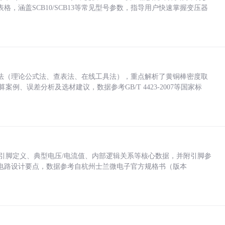
，涵盖SCB10/SCB13等常见型号参数，指导用户快速掌握变压器
法（理论公式法、查表法、在线工具法），重点解析了黄铜棒密度取
计算案例、误差分析及选材建议，数据参考GB/T 4423-2007等国家标
括各引脚定义、典型电压/电流值、内部逻辑关系等核心数据，并附引脚参
电路设计要点，数据参考自杭州士兰微电子官方规格书（版本