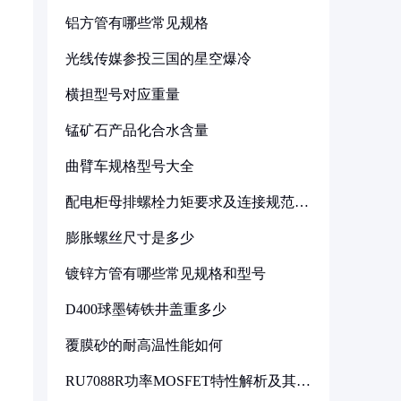
铝方管有哪些常见规格
光线传媒参投三国的星空爆冷
横担型号对应重量
锰矿石产品化合水含量
曲臂车规格型号大全
配电柜母排螺栓力矩要求及连接规范详
解
膨胀螺丝尺寸是多少
镀锌方管有哪些常见规格和型号
D400球墨铸铁井盖重多少
覆膜砂的耐高温性能如何
RU7088R功率MOSFET特性解析及其在
可调电源设计中的实践