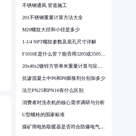
不锈钢通风 管道施工
201不锈钢重量计算方法大全
M20螺纹大径和小径是多少
1-1/4 NPT螺纹参数及底孔尺寸详解
F1010E是什么管？能否用3205或3505代
换
20x40x2镀锌方管单米重量计算与应用
分析
抗渗混凝土中P6和P8膨胀剂分别加多少
法兰PN25和PN16有什么区别
消费者对洗衣机的核心需求调研与分析
U型螺栓的国家标准
煤矿用电热取暖器是否符合防爆电气设
备标准