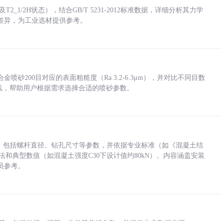
_1/2H状态），结合GB/T 5231-2012标准数据，详细分析其力学
差异，为工业选材提供参考。
砂200目对应的表面粗糙度（Ra 3.2-6.3μm），并对比不同目数
业实践，帮助用户根据需求选择合适的喷砂参数。
力，包括螺杆直径、钻孔尺寸等参数，并依据专业标准（如《混凝土结
方法和典型数值（如混凝土强度C30下设计值约80kN）。内容涵盖安装
员参考。