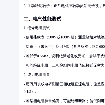
3. 手动转动转子：正常电机应转动灵活无卡顿
二、电气性能测试
1. 绝缘电阻测试
- 使用兆欧表（500V或1000V档）测量绕组对地
- 冷态下（未运行）应≥1MΩ（参考标准：IEC 600
- 若低于0.5MΩ，说明绝缘老化或受潮，需烘干
- 相间绝缘电阻：三相绕组间电阻值应接近无穷
2. 绕组电阻测量
- 用万用表或电桥测量三相绕组直流电阻，偏差应
0.1Ω）。
- 若某相电阻异常偏高，可能绕组断路；偏低则