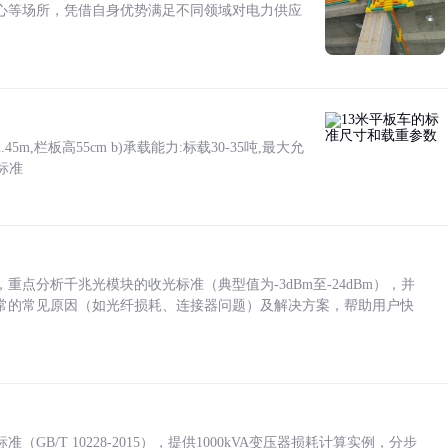
心等场所，凭借自身优势满足不同领域对电力供应
5m,栏板高55cm b)承载能力:标载30-35吨,最大允
标准
点分析千兆光模块的收光标准（典型值为-3dBm至-24dBm），并
常的常见原因（如光纤损耗、连接器问题）及解决方案，帮助用户快
/T 10228-2015），提供1000kVA变压器损耗计算实例，分步