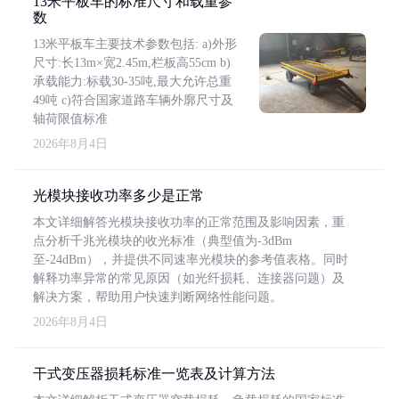
13米平板车的标准尺寸和载重参
数
13米平板车主要技术参数包括: a)外形
尺寸:长13m×宽2.45m,栏板高55cm b)
承载能力:标载30-35吨,最大允许总重
49吨 c)符合国家道路车辆外廓尺寸及
轴荷限值标准
2026年8月4日
光模块接收功率多少是正常
本文详细解答光模块接收功率的正常范围及影响因素，重
点分析千兆光模块的收光标准（典型值为-3dBm
至-24dBm），并提供不同速率光模块的参考值表格。同时
解释功率异常的常见原因（如光纤损耗、连接器问题）及
解决方案，帮助用户快速判断网络性能问题。
2026年8月4日
干式变压器损耗标准一览表及计算方法