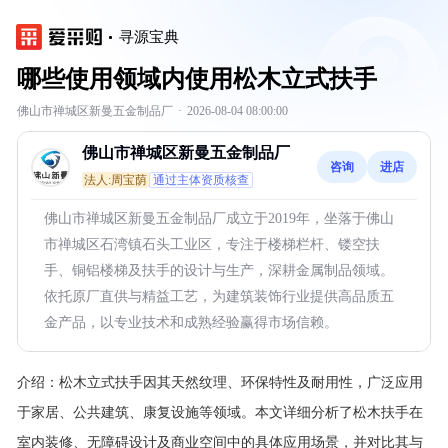
寻源宝典
哪些使用领域内使用松木立式扶手
佛山市禅城区新曼五金制品厂
·
2026-08-04 08:00:00
佛山市禅城区新曼五金制品厂
咨询
进店
法人:周宝荫
通过主体资质核查
佛山市禅城区新曼五金制品厂成立于2019年，坐落于佛山
市禅城区石湾镇石头工业区，专注于楼梯栏杆、镂空扶
手、铜铝楼梯及扶手的设计与生产，深耕金属制品领域。
依托原厂直供与精益工艺，为建筑装饰行业提供高品质五
金产品，以专业技术和成熟经验赢得市场信赖。
介绍：
松木立式扶手因其天然纹理、环保特性及耐用性，广泛应用
于家居、公共建筑、康复设施等领域。本文详细分析了松木扶手在
室内装修、无障碍设计及商业空间中的具体应用场景，并对比其与