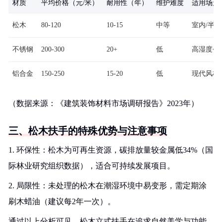
材质
平均价格（元/米）
耐用性（年）
维护难度
适用场景
松木
80-120
10-15
中等
室内/半
不锈钢
200-300
20+
低
高湿度公
铝合金
150-250
15-20
低
现代风格
（数据来源：《建筑装饰材料市场调研报告》2023年）
三、松木扶手的特殊优势与注意事项
1. 环保性：松木为可再生资源，碳排放量较金属低34%（国
际林业研究组织数据），适合可持续发展项目。
2. 局限性：未处理的松木在潮湿环境中易变形，需定期涂
刷木蜡油（建议每2年一次）。
通过以上分析可见，松木立式扶手在追求自然美学与功能