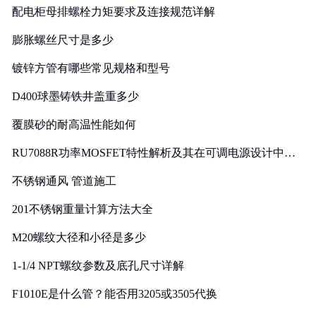
配电柜母排螺栓力矩要求及连接规范详解
膨胀螺丝尺寸是多少
镀锌方管有哪些常见规格和型号
D400球墨铸铁井盖重多少
覆膜砂的耐高温性能如何
RU7088R功率MOSFET特性解析及其在可调电源设计中的
实践
不锈钢通风 管道施工
201不锈钢重量计算方法大全
M20螺纹大径和小径是多少
1-1/4 NPT螺纹参数及底孔尺寸详解
F1010E是什么管？能否用3205或3505代换