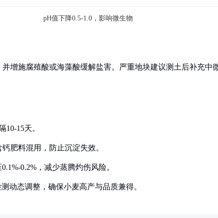
pH值下降0.5-1.0，影响微生物
）
，并增施腐殖酸或海藻酸缓解盐害。严重地块建议测土后补充中
10-15天。
或含钙肥料混用，防止沉淀失效。
.1%-0.2%，减少蒸腾灼伤风险。
检测动态调整，确保小麦高产与品质兼得。