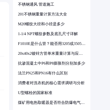
不锈钢通风 管道施工
201不锈钢重量计算方法大全
M20螺纹大径和小径是多少
1-1/4 NPT螺纹参数及底孔尺寸详解
F1010E是什么管？能否用3205或3505代
换
20x40x2镀锌方管单米重量计算与应用
分析
抗渗混凝土中P6和P8膨胀剂分别加多少
法兰PN25和PN16有什么区别
消费者对洗衣机的核心需求调研与分析
U型螺栓的国家标准
煤矿用电热取暖器是否符合防爆电气设
备标准