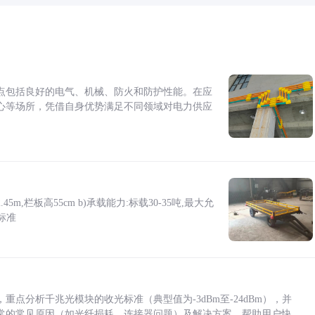
点包括良好的电气、机械、防火和防护性能。在应
心等场所，凭借自身优势满足不同领域对电力供应
5m,栏板高55cm b)承载能力:标载30-35吨,最大允
标准
点分析千兆光模块的收光标准（典型值为-3dBm至-24dBm），并
常的常见原因（如光纤损耗、连接器问题）及解决方案，帮助用户快