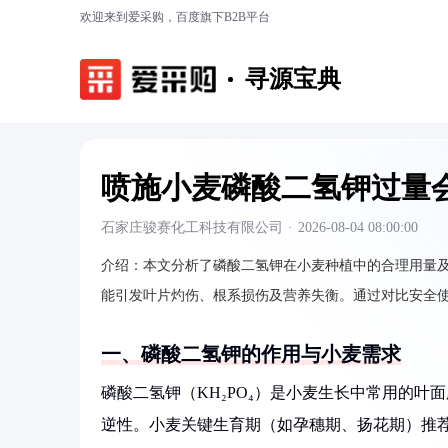
欢迎来到爱采购，百度旗下B2B平台
寻源宝典
喷施小麦磷酸二氢钾过量
石家庄骏赛化工科技有限公司
·
2026-08-04 08:00:00
介绍：
本文分析了磷酸二氢钾在小麦种植中的合理用量及过
能引发叶片灼伤、根系损伤及营养失衡。通过对比安全
一、磷酸二氢钾的作用与小麦需求
磷酸二氢钾（KH₂PO₄）是小麦生长中常用的叶面肥
逆性。小麦关键生育期（如孕穗期、扬花期）推荐喷施浓