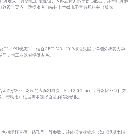
括各引脚定义、典型电压/电流值、内部逻辑关系等核心数据，并附引脚参
电路设计要点，数据参考自杭州士兰微电子官方规格书（版本
_1/2H状态），结合GB/T 5231-2012标准数据，详细分析其力学
差异，为工业选材提供参考。
砂200目对应的表面粗糙度（Ra 3.2-6.3μm），并对比不同目数
业实践，帮助用户根据需求选择合适的喷砂参数。
力，包括螺杆直径、钻孔尺寸等参数，并依据专业标准（如《混凝土结