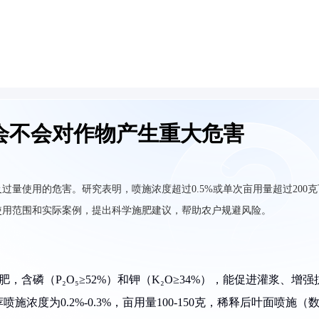
会不会对作物产生重大危害
量使用的危害。研究表明，喷施浓度超过0.5%或单次亩用量超过200克
使用范围和实际案例，提出科学施肥建议，帮助农户规避风险。
，含磷（P₂O₅≥52%）和钾（K₂O≥34%），能促进灌浆、增强
度为0.2%-0.3%，亩用量100-150克，稀释后叶面喷施（