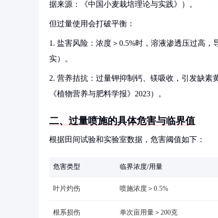
据来源：《中国小麦栽培理论与实践》）。
但过量使用会打破平衡：
1. 盐害风险：浓度＞0.5%时，溶液渗透压过高
实）。
2. 营养拮抗：过量钾抑制钙、镁吸收，引发缺素黄
《植物营养与肥料学报》2023）。
二、过量喷施的具体危害与临界值
根据田间试验和实验室数据，危害阈值如下：
危害类型
临界浓度/用量
叶片灼伤
喷施浓度＞0.5%
根系损伤
单次亩用量＞200克