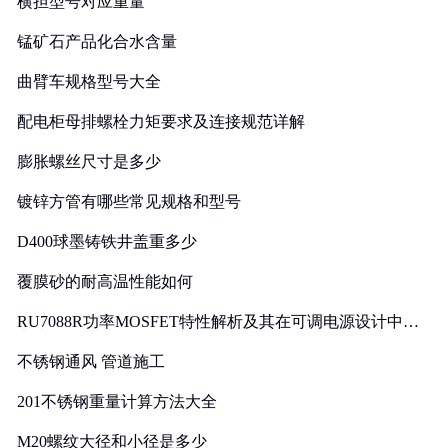
横担型号对应重量
锰矿石产品化合水含量
曲臂车规格型号大全
配电柜母排螺栓力矩要求及连接规范详解
膨胀螺丝尺寸是多少
镀锌方管有哪些常见规格和型号
D400球墨铸铁井盖重多少
覆膜砂的耐高温性能如何
RU7088R功率MOSFET特性解析及其在可调电源设计中的
实践
不锈钢通风 管道施工
201不锈钢重量计算方法大全
M20螺纹大径和小径是多少