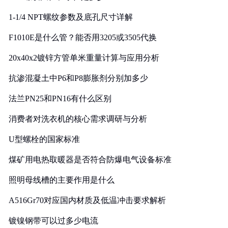
1-1/4 NPT螺纹参数及底孔尺寸详解
F1010E是什么管？能否用3205或3505代换
20x40x2镀锌方管单米重量计算与应用分析
抗渗混凝土中P6和P8膨胀剂分别加多少
法兰PN25和PN16有什么区别
消费者对洗衣机的核心需求调研与分析
U型螺栓的国家标准
煤矿用电热取暖器是否符合防爆电气设备标准
照明母线槽的主要作用是什么
A516Gr70对应国内材质及低温冲击要求解析
镀镍钢带可以过多少电流