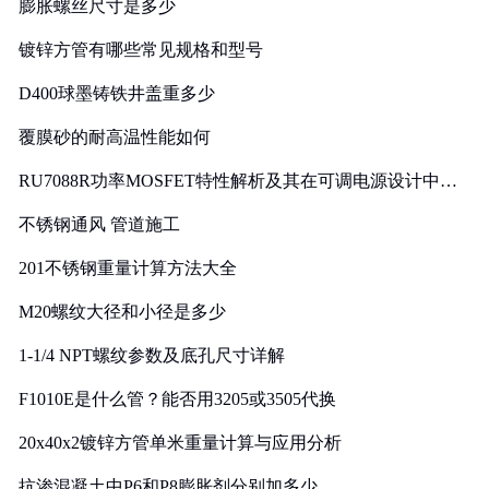
膨胀螺丝尺寸是多少
镀锌方管有哪些常见规格和型号
D400球墨铸铁井盖重多少
覆膜砂的耐高温性能如何
RU7088R功率MOSFET特性解析及其在可调电源设计中的
实践
不锈钢通风 管道施工
201不锈钢重量计算方法大全
M20螺纹大径和小径是多少
1-1/4 NPT螺纹参数及底孔尺寸详解
F1010E是什么管？能否用3205或3505代换
20x40x2镀锌方管单米重量计算与应用分析
抗渗混凝土中P6和P8膨胀剂分别加多少