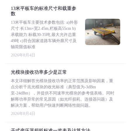
13米平板车的标准尺寸和载重参
数
13米平板车主要技术参数包括: a)外形
尺寸:长13m×宽2.45m,栏板高55cm b)
承载能力:标载30-35吨,最大允许总重
49吨 c)符合国家道路车辆外廓尺寸及
轴荷限值标准
2026年8月4日
光模块接收功率多少是正常
本文详细解答光模块接收功率的正常范围及影响因素，重
点分析千兆光模块的收光标准（典型值为-3dBm
至-24dBm），并提供不同速率光模块的参考值表格。同时
解释功率异常的常见原因（如光纤损耗、连接器问题）及
解决方案，帮助用户快速判断网络性能问题。
2026年8月4日
干式变压器损耗标准一览表及计算方法