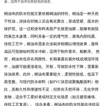
逊，适用于追求自然材质的场景。
桐油布的防水性能主要依赖桐油的特性。桐油是一种天然
干性油，涂抹在织物上后会氧化聚合，形成坚硬、疏水的
保护层。这一过程使布料表面产生致密油膜，能够有效阻
挡液态水渗透，同时具备一定的透气性，避免内部结露。
传统工艺中，桐油布需多次涂刷并晾晒以增强效果，最终
成品可抵御短时雨水冲刷，适用于制作蓑衣、船帆等。 然
而，桐油布也存在局限性。长期暴露在紫外线或潮湿环境
中，油膜可能逐渐老化、开裂，导致防水性下降，需重新
涂油保养。此外，桐油布重量较大，柔韧性较低，低温下
易变脆。与现代防水材料（如PVC涂层或聚氨酯面料）相
比，其耐久性和便捷性不足，但胜在天然环保，无化学挥
发物，适合手工爱好者或特定文化场景（如古建筑修缮、
传统工艺复原）。 综合来看，桐油布的防水性能在传统应