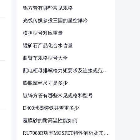
铝方管有哪些常见规格
光线传媒参投三国的星空爆冷
横担型号对应重量
锰矿石产品化合水含量
曲臂车规格型号大全
配电柜母排螺栓力矩要求及连接规范详
解
膨胀螺丝尺寸是多少
镀锌方管有哪些常见规格和型号
D400球墨铸铁井盖重多少
覆膜砂的耐高温性能如何
RU7088R功率MOSFET特性解析及其在
可调电源设计中的实践