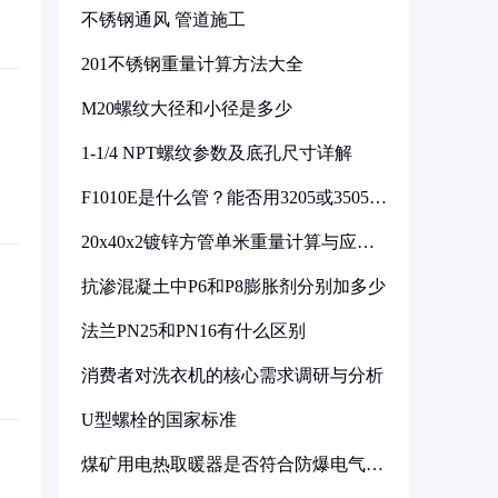
不锈钢通风 管道施工
201不锈钢重量计算方法大全
M20螺纹大径和小径是多少
1-1/4 NPT螺纹参数及底孔尺寸详解
F1010E是什么管？能否用3205或3505代
换
20x40x2镀锌方管单米重量计算与应用
分析
抗渗混凝土中P6和P8膨胀剂分别加多少
法兰PN25和PN16有什么区别
消费者对洗衣机的核心需求调研与分析
U型螺栓的国家标准
煤矿用电热取暖器是否符合防爆电气设
备标准