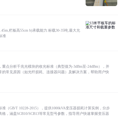
5m,栏板高55cm b)承载能力:标载30-35吨,最大允
标准
点分析千兆光模块的收光标准（典型值为-3dBm至-24dBm），并
常的常见原因（如光纤损耗、连接器问题）及解决方案，帮助用户快
/T 10228-2015），提供1000kVA变压器损耗计算实例，分步
，涵盖SCB10/SCB13等常见型号参数，指导用户快速掌握变压器