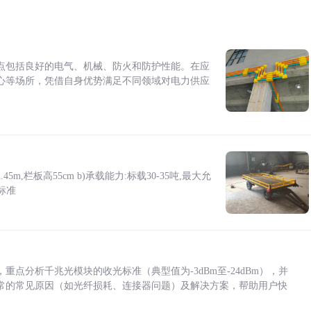
点包括良好的电气、机械、防火和防护性能。在应
心等场所，凭借自身优势满足不同领域对电力供应
5m,栏板高55cm b)承载能力:标载30-35吨,最大允
标准
点分析千兆光模块的收光标准（典型值为-3dBm至-24dBm），并
常的常见原因（如光纤损耗、连接器问题）及解决方案，帮助用户快