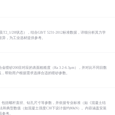
_1/2H状态），结合GB/T 5231-2012标准数据，详细分析其力学
差异，为工业选材提供参考。
砂200目对应的表面粗糙度（Ra 3.2-6.3μm），并对比不同目数
业实践，帮助用户根据需求选择合适的喷砂参数。
力，包括螺杆直径、钻孔尺寸等参数，并依据专业标准（如《混凝土结
方法和典型数值（如混凝土强度C30下设计值约80kN）。内容涵盖安装
员参考。