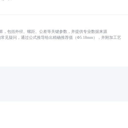
底孔计算，包括外径、螺距、公差等关键参数，并提供专业数据来源
孔尺寸的常见疑问，通过公式推导给出精确推荐值（Φ5.18mm），并附加工艺
药品医疗器械网络信息服务备案(京)网药械信息备字（2021）第00159号