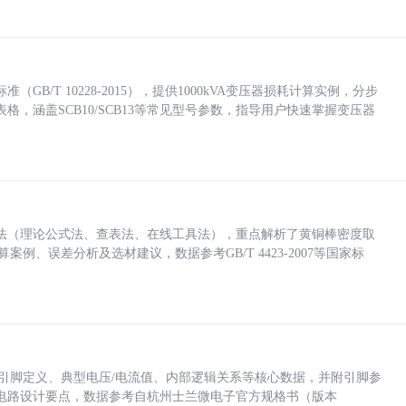
/T 10228-2015），提供1000kVA变压器损耗计算实例，分步
，涵盖SCB10/SCB13等常见型号参数，指导用户快速掌握变压器
法（理论公式法、查表法、在线工具法），重点解析了黄铜棒密度取
计算案例、误差分析及选材建议，数据参考GB/T 4423-2007等国家标
括各引脚定义、典型电压/电流值、内部逻辑关系等核心数据，并附引脚参
电路设计要点，数据参考自杭州士兰微电子官方规格书（版本