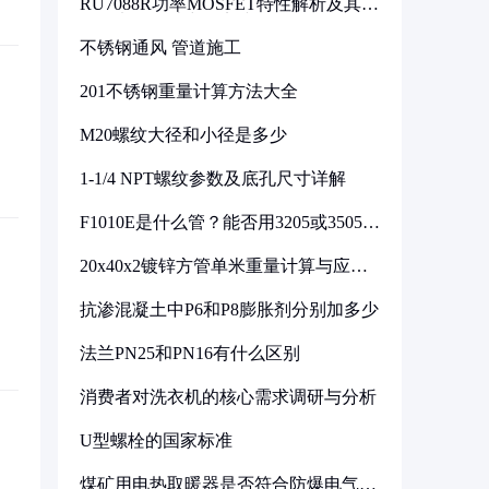
RU7088R功率MOSFET特性解析及其在
可调电源设计中的实践
不锈钢通风 管道施工
201不锈钢重量计算方法大全
M20螺纹大径和小径是多少
1-1/4 NPT螺纹参数及底孔尺寸详解
F1010E是什么管？能否用3205或3505代
换
20x40x2镀锌方管单米重量计算与应用
分析
抗渗混凝土中P6和P8膨胀剂分别加多少
法兰PN25和PN16有什么区别
消费者对洗衣机的核心需求调研与分析
U型螺栓的国家标准
煤矿用电热取暖器是否符合防爆电气设