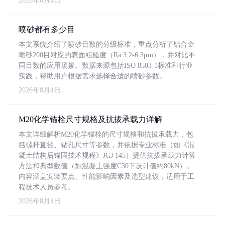
2026年8月4日
喷砂都有多少目
本文系统介绍了喷砂目数的分级标准，重点分析了铝合金
喷砂200目对应的表面粗糙度（Ra 3.2-6.3μm），并对比不
同目数的应用场景。数据来源包括ISO 8503-1标准和行业
实践，帮助用户根据需求选择合适的喷砂参数。
2026年8月4日
M20化学锚栓尺寸规格及抗拔承载力详解
本文详细解析M20化学锚栓的尺寸规格和抗拔承载力，包
括螺杆直径、钻孔尺寸等参数，并依据专业标准（如《混
凝土结构后锚固技术规程》JGJ 145）提供抗拔承载力计算
方法和典型数值（如混凝土强度C30下设计值约80kN）。
内容涵盖安装要点、性能影响因素及选型建议，适用于工
程技术人员参考。
2026年8月4日