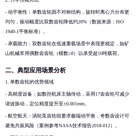
- 动平衡性：单数齿轮因不对称结构，旋转时离心力分布更
均匀，振动幅度比双数齿轮降低约20%（数据来源：ISO
1940-1平衡标准）。
- 承载能力：双数齿轮在低速重载场景中表现更稳定，如矿
山机械常用偶数齿齿轮（模数≥8）以承受超10吨载荷。
二、典型应用场景分析
1. 单数齿轮的优势领域
- 高精度设备：如数控机床主轴传动，采用17齿齿轮可减少
谐波振动，定位精度提升至±0.001mm。
- 航空航天：涡轮泵齿轮组要求极端动平衡，奇数齿设计可
避免共振风险（案例参考NASA技术报告2018-012）。