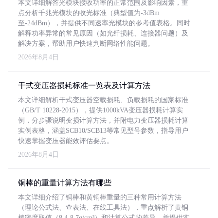
本文详细解答光模块接收功率的正常范围及影响因素，重
点分析千兆光模块的收光标准（典型值为-3dBm
至-24dBm），并提供不同速率光模块的参考值表格。同时
解释功率异常的常见原因（如光纤损耗、连接器问题）及
解决方案，帮助用户快速判断网络性能问题。
2026年8月4日
干式变压器损耗标准一览表及计算方法
本文详细解析干式变压器空载损耗、负载损耗的国家标准
（GB/T 10228-2015），提供1000kVA变压器损耗计算实
例，分步骤说明变损计算方法，并附电力变压器损耗计算
实例表格，涵盖SCB10/SCB13等常见型号参数，指导用户
快速掌握变压器能效评估要点。
2026年8月4日
铜棒的重量计算方法有哪些
本文详细介绍了铜棒和黄铜棒重量的三种常用计算方法
（理论公式法、查表法、在线工具法），重点解析了黄铜
棒密度取值（8.4-8.7g/cm³）和计算公式的差异，并提供实