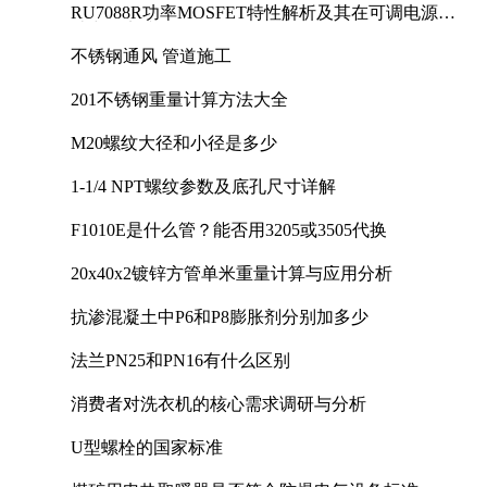
RU7088R功率MOSFET特性解析及其在可调电源设
计中的实践
不锈钢通风 管道施工
201不锈钢重量计算方法大全
M20螺纹大径和小径是多少
1-1/4 NPT螺纹参数及底孔尺寸详解
F1010E是什么管？能否用3205或3505代换
20x40x2镀锌方管单米重量计算与应用分析
抗渗混凝土中P6和P8膨胀剂分别加多少
法兰PN25和PN16有什么区别
消费者对洗衣机的核心需求调研与分析
U型螺栓的国家标准