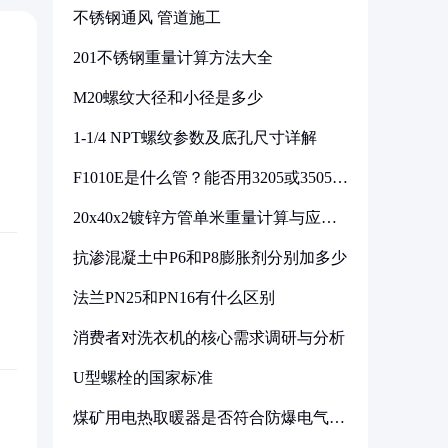
不锈钢通风 管道施工
201不锈钢重量计算方法大全
M20螺纹大径和小径是多少
1-1/4 NPT螺纹参数及底孔尺寸详解
F1010E是什么管？能否用3205或3505代
换
20x40x2镀锌方管单米重量计算与应用
分析
抗渗混凝土中P6和P8膨胀剂分别加多少
法兰PN25和PN16有什么区别
消费者对洗衣机的核心需求调研与分析
U型螺栓的国家标准
煤矿用电热取暖器是否符合防爆电气设
备标准