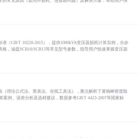
常的常见原因（如光纤损耗、连接器问题）及解决方案，帮助用户快
/T 10228-2015），提供1000kVA变压器损耗计算实例，分步
，涵盖SCB10/SCB13等常见型号参数，指导用户快速掌握变压器
法（理论公式法、查表法、在线工具法），重点解析了黄铜棒密度取
计算案例、误差分析及选材建议，数据参考GB/T 4423-2007等国家标