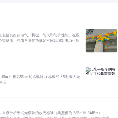
点包括良好的电气、机械、防火和防护性能。在应
心等场所，凭借自身优势满足不同领域对电力供应
5m,栏板高55cm b)承载能力:标载30-35吨,最大允
标准
点分析千兆光模块的收光标准（典型值为-3dBm至-24dBm），并