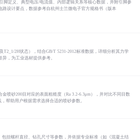
括各引脚定义、典型电压/电流值、内部逻辑关系等核心数据，并附引脚参
电路设计要点，数据参考自杭州士兰微电子官方规格书（版本
_1/2H状态），结合GB/T 5231-2012标准数据，详细分析其力学
差异，为工业选材提供参考。
砂200目对应的表面粗糙度（Ra 3.2-6.3μm），并对比不同目数
业实践，帮助用户根据需求选择合适的喷砂参数。
力，包括螺杆直径、钻孔尺寸等参数，并依据专业标准（如《混凝土结