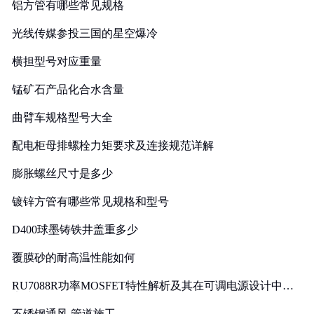
铝方管有哪些常见规格
光线传媒参投三国的星空爆冷
横担型号对应重量
锰矿石产品化合水含量
曲臂车规格型号大全
配电柜母排螺栓力矩要求及连接规范详解
膨胀螺丝尺寸是多少
镀锌方管有哪些常见规格和型号
D400球墨铸铁井盖重多少
覆膜砂的耐高温性能如何
RU7088R功率MOSFET特性解析及其在可调电源设计中的
实践
不锈钢通风 管道施工