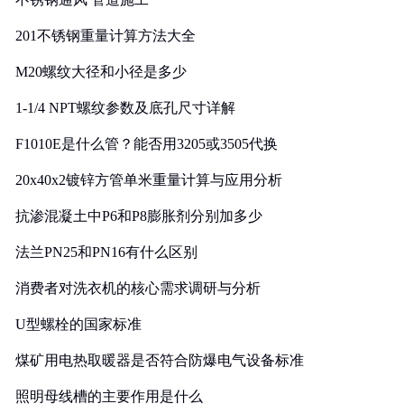
201不锈钢重量计算方法大全
M20螺纹大径和小径是多少
1-1/4 NPT螺纹参数及底孔尺寸详解
F1010E是什么管？能否用3205或3505代换
20x40x2镀锌方管单米重量计算与应用分析
抗渗混凝土中P6和P8膨胀剂分别加多少
法兰PN25和PN16有什么区别
消费者对洗衣机的核心需求调研与分析
U型螺栓的国家标准
煤矿用电热取暖器是否符合防爆电气设备标准
照明母线槽的主要作用是什么