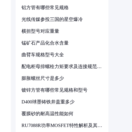
铝方管有哪些常见规格
光线传媒参投三国的星空爆冷
横担型号对应重量
锰矿石产品化合水含量
曲臂车规格型号大全
配电柜母排螺栓力矩要求及连接规范详
解
膨胀螺丝尺寸是多少
镀锌方管有哪些常见规格和型号
D400球墨铸铁井盖重多少
覆膜砂的耐高温性能如何
RU7088R功率MOSFET特性解析及其在
可调电源设计中的实践