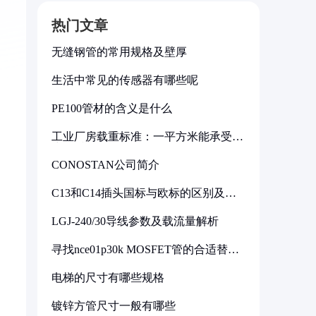
热门文章
无缝钢管的常用规格及壁厚
生活中常见的传感器有哪些呢
PE100管材的含义是什么
工业厂房载重标准：一平方米能承受多
少公斤
CONOSTAN公司简介
C13和C14插头国标与欧标的区别及其
标准解析
LGJ-240/30导线参数及载流量解析
寻找nce01p30k MOSFET管的合适替代
型号
电梯的尺寸有哪些规格
镀锌方管尺寸一般有哪些