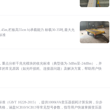
5m,栏板高55cm b)承载能力:标载30-35吨,最大允
标准
点分析千兆光模块的收光标准（典型值为-3dBm至-24dBm），并
常的常见原因（如光纤损耗、连接器问题）及解决方案，帮助用户快
/T 10228-2015），提供1000kVA变压器损耗计算实例，分步
，涵盖SCB10/SCB13等常见型号参数，指导用户快速掌握变压器