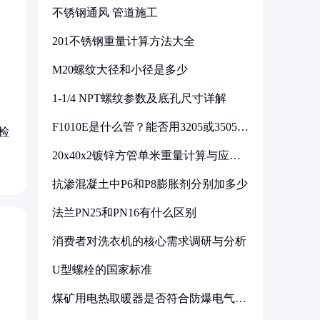
不锈钢通风 管道施工
201不锈钢重量计算方法大全
M20螺纹大径和小径是多少
1-1/4 NPT螺纹参数及底孔尺寸详解
F1010E是什么管？能否用3205或3505代
检
换
20x40x2镀锌方管单米重量计算与应用
分析
抗渗混凝土中P6和P8膨胀剂分别加多少
法兰PN25和PN16有什么区别
消费者对洗衣机的核心需求调研与分析
U型螺栓的国家标准
煤矿用电热取暖器是否符合防爆电气设
备标准