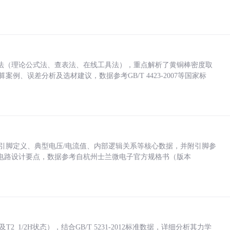
法（理论公式法、查表法、在线工具法），重点解析了黄铜棒密度取
计算案例、误差分析及选材建议，数据参考GB/T 4423-2007等国家标
括各引脚定义、典型电压/电流值、内部逻辑关系等核心数据，并附引脚参
电路设计要点，数据参考自杭州士兰微电子官方规格书（版本
_1/2H状态），结合GB/T 5231-2012标准数据，详细分析其力学