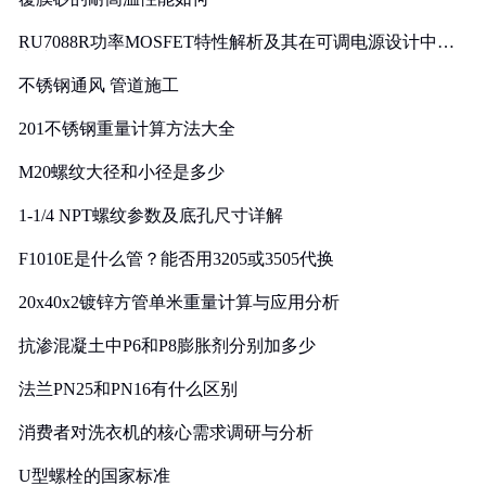
RU7088R功率MOSFET特性解析及其在可调电源设计中的
实践
不锈钢通风 管道施工
201不锈钢重量计算方法大全
M20螺纹大径和小径是多少
1-1/4 NPT螺纹参数及底孔尺寸详解
F1010E是什么管？能否用3205或3505代换
20x40x2镀锌方管单米重量计算与应用分析
抗渗混凝土中P6和P8膨胀剂分别加多少
法兰PN25和PN16有什么区别
消费者对洗衣机的核心需求调研与分析
U型螺栓的国家标准