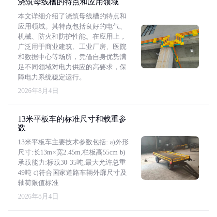
浇筑母线槽的特点和应用领域
本文详细介绍了浇筑母线槽的特点和
应用领域。其特点包括良好的电气、
机械、防火和防护性能。在应用上，
广泛用于商业建筑、工业厂房、医院
和数据中心等场所，凭借自身优势满
足不同领域对电力供应的高要求，保
障电力系统稳定运行。
2026年8月4日
13米平板车的标准尺寸和载重参
数
13米平板车主要技术参数包括: a)外形
尺寸:长13m×宽2.45m,栏板高55cm b)
承载能力:标载30-35吨,最大允许总重
49吨 c)符合国家道路车辆外廓尺寸及
轴荷限值标准
2026年8月4日