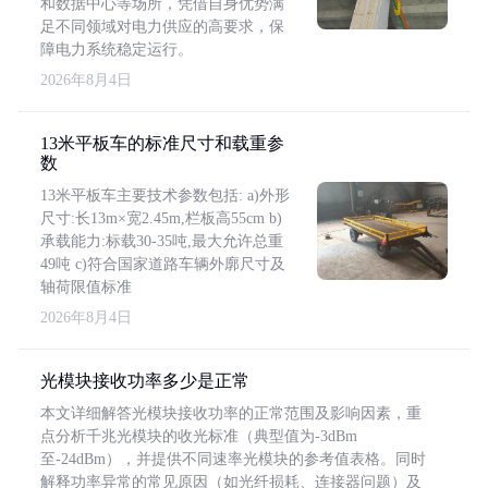
和数据中心等场所，凭借自身优势满
足不同领域对电力供应的高要求，保
障电力系统稳定运行。
2026年8月4日
13米平板车的标准尺寸和载重参
数
13米平板车主要技术参数包括: a)外形
尺寸:长13m×宽2.45m,栏板高55cm b)
承载能力:标载30-35吨,最大允许总重
49吨 c)符合国家道路车辆外廓尺寸及
轴荷限值标准
2026年8月4日
光模块接收功率多少是正常
本文详细解答光模块接收功率的正常范围及影响因素，重
点分析千兆光模块的收光标准（典型值为-3dBm
至-24dBm），并提供不同速率光模块的参考值表格。同时
解释功率异常的常见原因（如光纤损耗、连接器问题）及