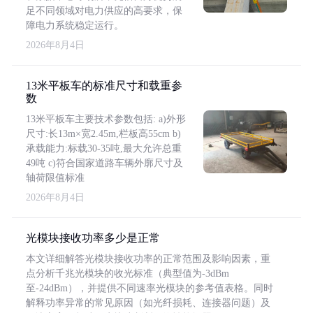
足不同领域对电力供应的高要求，保
障电力系统稳定运行。
2026年8月4日
13米平板车的标准尺寸和载重参
数
13米平板车主要技术参数包括: a)外形
尺寸:长13m×宽2.45m,栏板高55cm b)
承载能力:标载30-35吨,最大允许总重
49吨 c)符合国家道路车辆外廓尺寸及
轴荷限值标准
2026年8月4日
光模块接收功率多少是正常
本文详细解答光模块接收功率的正常范围及影响因素，重
点分析千兆光模块的收光标准（典型值为-3dBm
至-24dBm），并提供不同速率光模块的参考值表格。同时
解释功率异常的常见原因（如光纤损耗、连接器问题）及