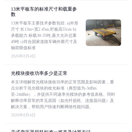
13米平板车的标准尺寸和载重参
数
13米平板车主要技术参数包括: a)外形
尺寸:长13m×宽2.45m,栏板高55cm b)
承载能力:标载30-35吨,最大允许总重
49吨 c)符合国家道路车辆外廓尺寸及
轴荷限值标准
2026年8月4日
光模块接收功率多少是正常
本文详细解答光模块接收功率的正常范围及影响因素，重
点分析千兆光模块的收光标准（典型值为-3dBm
至-24dBm），并提供不同速率光模块的参考值表格。同时
解释功率异常的常见原因（如光纤损耗、连接器问题）及
解决方案，帮助用户快速判断网络性能问题。
2026年8月4日