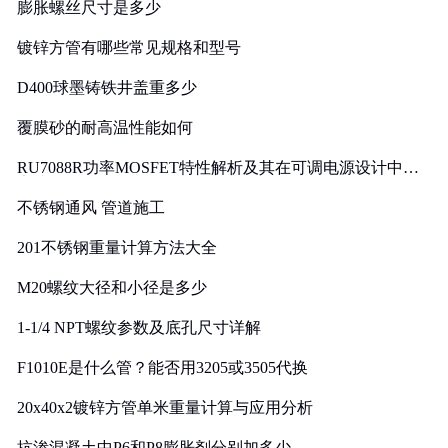
膨胀螺丝尺寸是多少
镀锌方管有哪些常见规格和型号
D400球墨铸铁井盖重多少
覆膜砂的耐高温性能如何
RU7088R功率MOSFET特性解析及其在可调电源设计中的
实践
不锈钢通风 管道施工
201不锈钢重量计算方法大全
M20螺纹大径和小径是多少
1-1/4 NPT螺纹参数及底孔尺寸详解
F1010E是什么管？能否用3205或3505代换
20x40x2镀锌方管单米重量计算与应用分析
抗渗混凝土中P6和P8膨胀剂分别加多少