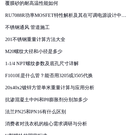
覆膜砂的耐高温性能如何
RU7088R功率MOSFET特性解析及其在可调电源设计中的
实践
不锈钢通风 管道施工
201不锈钢重量计算方法大全
M20螺纹大径和小径是多少
1-1/4 NPT螺纹参数及底孔尺寸详解
F1010E是什么管？能否用3205或3505代换
20x40x2镀锌方管单米重量计算与应用分析
抗渗混凝土中P6和P8膨胀剂分别加多少
法兰PN25和PN16有什么区别
消费者对洗衣机的核心需求调研与分析