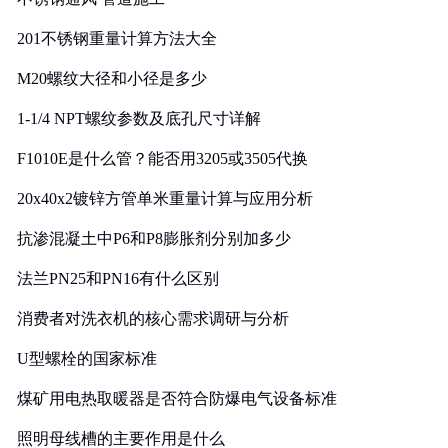
201不锈钢重量计算方法大全
M20螺纹大径和小径是多少
1-1/4 NPT螺纹参数及底孔尺寸详解
F1010E是什么管？能否用3205或3505代换
20x40x2镀锌方管单米重量计算与应用分析
抗渗混凝土中P6和P8膨胀剂分别加多少
法兰PN25和PN16有什么区别
消费者对洗衣机的核心需求调研与分析
U型螺栓的国家标准
煤矿用电热取暖器是否符合防爆电气设备标准
照明母线槽的主要作用是什么