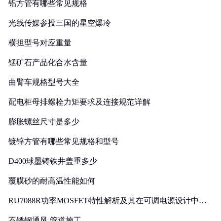
铝方管有哪些常见规格
光线传媒参投三国的星空爆冷
横担型号对应重量
锰矿石产品化合水含量
曲臂车规格型号大全
配电柜母排螺栓力矩要求及连接规范详解
膨胀螺丝尺寸是多少
镀锌方管有哪些常见规格和型号
D400球墨铸铁井盖重多少
覆膜砂的耐高温性能如何
RU7088R功率MOSFET特性解析及其在可调电源设计中的
实践
不锈钢通风 管道施工