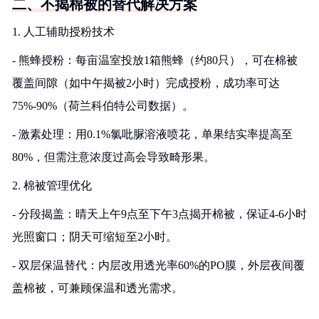
二、不揭棉被的替代解决方案
1. 人工辅助授粉技术
- 熊蜂授粉：每亩温室投放1箱熊蜂（约80只），可在棉被
覆盖间隙（如中午揭被2小时）完成授粉，成功率可达
75%-90%（荷兰科伯特公司数据）。
- 激素处理：用0.1%氯吡脲溶液喷花，单果结实率提高至
80%，但需注意浓度过高会导致畸形果。
2. 棉被管理优化
- 分段揭盖：晴天上午9点至下午3点揭开棉被，保证4-6小时
光照窗口；阴天可缩短至2小时。
- 双层保温替代：内层改用透光率60%的PO膜，外层夜间覆
盖棉被，可兼顾保温和透光需求。