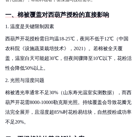
一、棉被覆盖对西葫芦授粉的直接影响
1. 温度是关键限制因素
西葫芦开花授粉需日均温18-25℃，夜间不低于12℃（中国
农科院《设施蔬菜栽培技术》，2021）。若棉被全天覆
盖，温室白天可能超30℃，但夜间骤降至10℃以下，花粉活
性会降低50%以上。
2. 光照与湿度问题
棉被透光率通常不足30%（山东寿光温室实测数据），而西
葫芦开花需8000-10000勒克斯光照。持续覆盖会导致花瓣无
法完全展开，且湿度超85%时花粉易结块，自然授粉成功率
不足20%。