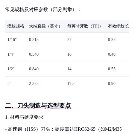
常见规格及对应参数（部分列举）：
螺纹规格
大端直径（英寸）
每英寸牙数（TPI）
有效螺纹长度
1/16"
0.313
27
0.25
1/4"
0.540
18
0.40
1/2"
0.840
14
0.55
2"
2.375
11.5
0.90
二、刀头制造与选型要点
1. 材料与硬度要求
- 高速钢（HSS）刀头：硬度需达HRC62-65（如M2/M35