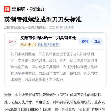
寻源宝典
英制管锥螺纹成型刀刀头标准
沈阳市铁西区哈一工刃具销售处
·
2026-08-04 08:00:00
沈阳市铁西区哈一工刃具销售处
咨询
进店
法人:汪中福
通过真实性核验
沈阳市铁西区哈一工刃具销售处位于辽宁省沈阳市铁西
区，专业提供齿轮刀具、滚刀、拉刀、插齿刀及非标刀具
等精密刃具，深耕金属工具领域，专注为制造业提供高精
度切削解决方案。自2022年成立以来，依托原厂直供与技
术积淀，以权威品质服务工业客户。
介绍：
本文详细解析英制管锥螺纹（NPT）成型刀刀头的国际标
准，包括刀头尺寸、角度公差、材料要求及常见应用场景，重点依
据ASME B1.20.1和ISO 7-1标准，提供具体参数（如1/16"-2"规格的