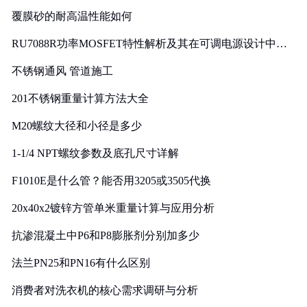
覆膜砂的耐高温性能如何
RU7088R功率MOSFET特性解析及其在可调电源设计中的
实践
不锈钢通风 管道施工
201不锈钢重量计算方法大全
M20螺纹大径和小径是多少
1-1/4 NPT螺纹参数及底孔尺寸详解
F1010E是什么管？能否用3205或3505代换
20x40x2镀锌方管单米重量计算与应用分析
抗渗混凝土中P6和P8膨胀剂分别加多少
法兰PN25和PN16有什么区别
消费者对洗衣机的核心需求调研与分析