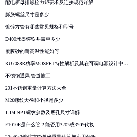
配电柜母排螺栓力矩要求及连接规范详解
膨胀螺丝尺寸是多少
镀锌方管有哪些常见规格和型号
D400球墨铸铁井盖重多少
覆膜砂的耐高温性能如何
RU7088R功率MOSFET特性解析及其在可调电源设计中的
实践
不锈钢通风 管道施工
201不锈钢重量计算方法大全
M20螺纹大径和小径是多少
1-1/4 NPT螺纹参数及底孔尺寸详解
F1010E是什么管？能否用3205或3505代换
20x40x2镀锌方管单米重量计算与应用分析