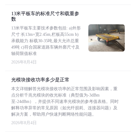
13米平板车的标准尺寸和载重参
数
13米平板车主要技术参数包括: a)外形
尺寸:长13m×宽2.45m,栏板高55cm b)
承载能力:标载30-35吨,最大允许总重
49吨 c)符合国家道路车辆外廓尺寸及
轴荷限值标准
2026年8月4日
光模块接收功率多少是正常
本文详细解答光模块接收功率的正常范围及影响因素，重
点分析千兆光模块的收光标准（典型值为-3dBm
至-24dBm），并提供不同速率光模块的参考值表格。同时
解释功率异常的常见原因（如光纤损耗、连接器问题）及
解决方案，帮助用户快速判断网络性能问题。
2026年8月4日