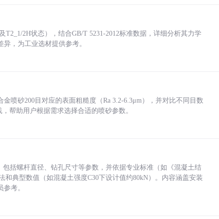
_1/2H状态），结合GB/T 5231-2012标准数据，详细分析其力学
差异，为工业选材提供参考。
砂200目对应的表面粗糙度（Ra 3.2-6.3μm），并对比不同目数
业实践，帮助用户根据需求选择合适的喷砂参数。
力，包括螺杆直径、钻孔尺寸等参数，并依据专业标准（如《混凝土结
方法和典型数值（如混凝土强度C30下设计值约80kN）。内容涵盖安装
员参考。