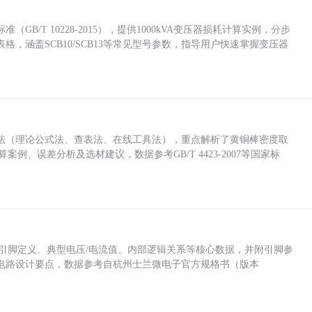
/T 10228-2015），提供1000kVA变压器损耗计算实例，分步
，涵盖SCB10/SCB13等常见型号参数，指导用户快速掌握变压器
法（理论公式法、查表法、在线工具法），重点解析了黄铜棒密度取
计算案例、误差分析及选材建议，数据参考GB/T 4423-2007等国家标
括各引脚定义、典型电压/电流值、内部逻辑关系等核心数据，并附引脚参
电路设计要点，数据参考自杭州士兰微电子官方规格书（版本