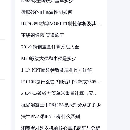
D400球墨铸铁井盖重多少
覆膜砂的耐高温性能如何
RU7088R功率MOSFET特性解析及其在
可调电源设计中的实践
不锈钢通风 管道施工
201不锈钢重量计算方法大全
M20螺纹大径和小径是多少
1-1/4 NPT螺纹参数及底孔尺寸详解
F1010E是什么管？能否用3205或3505代
换
20x40x2镀锌方管单米重量计算与应用
分析
抗渗混凝土中P6和P8膨胀剂分别加多少
法兰PN25和PN16有什么区别
消费者对洗衣机的核心需求调研与分析