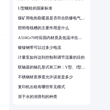
U型螺栓的国家标准
煤矿用电热取暖器是否符合防爆电气设
备标准
照明母线槽的主要作用是什么
A516Gr70对应国内材质及低温冲击要
求解析
镀镍钢带可以过多少电流
计量泵如何达到控制和调节流量的目的
联轴器的轴孔形式有三种：Y型、J型、
Z型
不锈钢材质厚度允许误差是多少
复印机出租有哪些常见模式
溶于水的润滑剂的种类