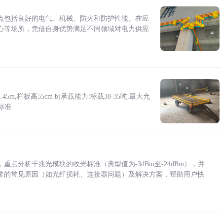
点包括良好的电气、机械、防火和防护性能。在应
心等场所，凭借自身优势满足不同领域对电力供应
5m,栏板高55cm b)承载能力:标载30-35吨,最大允
标准
点分析千兆光模块的收光标准（典型值为-3dBm至-24dBm），并
常的常见原因（如光纤损耗、连接器问题）及解决方案，帮助用户快