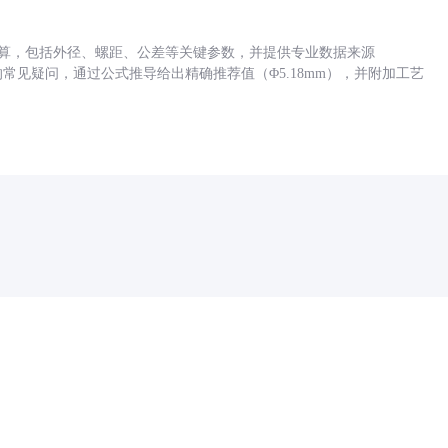
底孔计算，包括外径、螺距、公差等关键参数，并提供专业数据来源
孔尺寸的常见疑问，通过公式推导给出精确推荐值（Φ5.18mm），并附加工艺
药品医疗器械网络信息服务备案(京)网药械信息备字（2021）第00159号
京ICP证030173号
京公网安备11000002000001号