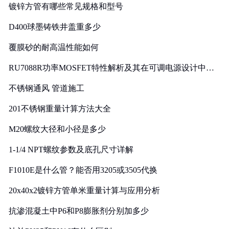
镀锌方管有哪些常见规格和型号
D400球墨铸铁井盖重多少
覆膜砂的耐高温性能如何
RU7088R功率MOSFET特性解析及其在可调电源设计中的
实践
不锈钢通风 管道施工
201不锈钢重量计算方法大全
M20螺纹大径和小径是多少
1-1/4 NPT螺纹参数及底孔尺寸详解
F1010E是什么管？能否用3205或3505代换
20x40x2镀锌方管单米重量计算与应用分析
抗渗混凝土中P6和P8膨胀剂分别加多少