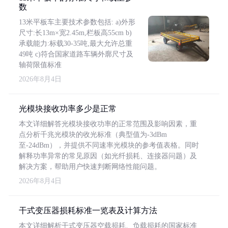
数
13米平板车主要技术参数包括: a)外形
尺寸:长13m×宽2.45m,栏板高55cm b)
承载能力:标载30-35吨,最大允许总重
49吨 c)符合国家道路车辆外廓尺寸及
轴荷限值标准
2026年8月4日
光模块接收功率多少是正常
本文详细解答光模块接收功率的正常范围及影响因素，重
点分析千兆光模块的收光标准（典型值为-3dBm
至-24dBm），并提供不同速率光模块的参考值表格。同时
解释功率异常的常见原因（如光纤损耗、连接器问题）及
解决方案，帮助用户快速判断网络性能问题。
2026年8月4日
干式变压器损耗标准一览表及计算方法
本文详细解析干式变压器空载损耗、负载损耗的国家标准