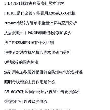
1-1/4 NPT螺纹参数及底孔尺寸详解
F1010E是什么管？能否用3205或3505代换
20x40x2镀锌方管单米重量计算与应用分析
抗渗混凝土中P6和P8膨胀剂分别加多少
法兰PN25和PN16有什么区别
消费者对洗衣机的核心需求调研与分析
U型螺栓的国家标准
煤矿用电热取暖器是否符合防爆电气设备标准
照明母线槽的主要作用是什么
A516Gr70对应国内材质及低温冲击要求解析
镀镍钢带可以过多少电流