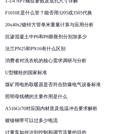
1-1/4 NPT螺纹参数及底孔尺寸详解
F1010E是什么管？能否用3205或3505代换
20x40x2镀锌方管单米重量计算与应用分析
抗渗混凝土中P6和P8膨胀剂分别加多少
法兰PN25和PN16有什么区别
消费者对洗衣机的核心需求调研与分析
U型螺栓的国家标准
煤矿用电热取暖器是否符合防爆电气设备标准
照明母线槽的主要作用是什么
A516Gr70对应国内材质及低温冲击要求解析
镀镍钢带可以过多少电流
计量泵如何达到控制和调节流量的目的