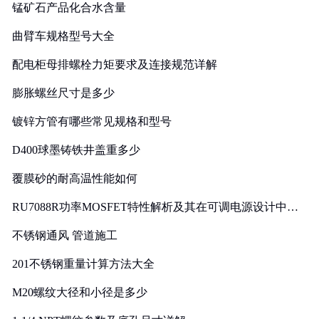
锰矿石产品化合水含量
曲臂车规格型号大全
配电柜母排螺栓力矩要求及连接规范详解
膨胀螺丝尺寸是多少
镀锌方管有哪些常见规格和型号
D400球墨铸铁井盖重多少
覆膜砂的耐高温性能如何
RU7088R功率MOSFET特性解析及其在可调电源设计中的
实践
不锈钢通风 管道施工
201不锈钢重量计算方法大全
M20螺纹大径和小径是多少