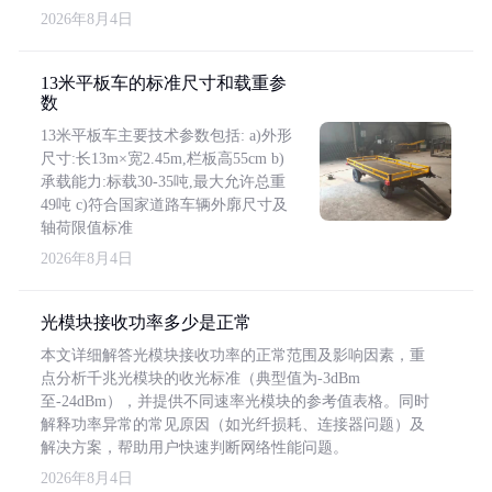
2026年8月4日
13米平板车的标准尺寸和载重参
数
13米平板车主要技术参数包括: a)外形
尺寸:长13m×宽2.45m,栏板高55cm b)
承载能力:标载30-35吨,最大允许总重
49吨 c)符合国家道路车辆外廓尺寸及
轴荷限值标准
2026年8月4日
光模块接收功率多少是正常
本文详细解答光模块接收功率的正常范围及影响因素，重
点分析千兆光模块的收光标准（典型值为-3dBm
至-24dBm），并提供不同速率光模块的参考值表格。同时
解释功率异常的常见原因（如光纤损耗、连接器问题）及
解决方案，帮助用户快速判断网络性能问题。
2026年8月4日