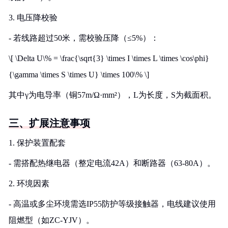
3. 电压降校验
- 若线路超过50米，需校验压降（≤5%）：
\[ \Delta U\% = \frac{\sqrt{3} \times I \times L \times \cos\phi}
{\gamma \times S \times U} \times 100\% \]
其中γ为电导率（铜57m/Ω·mm²），L为长度，S为截面积。
三、扩展注意事项
1. 保护装置配套
- 需搭配热继电器（整定电流42A）和断路器（63-80A）。
2. 环境因素
- 高温或多尘环境需选IP55防护等级接触器，电线建议使用
阻燃型（如ZC-YJV）。