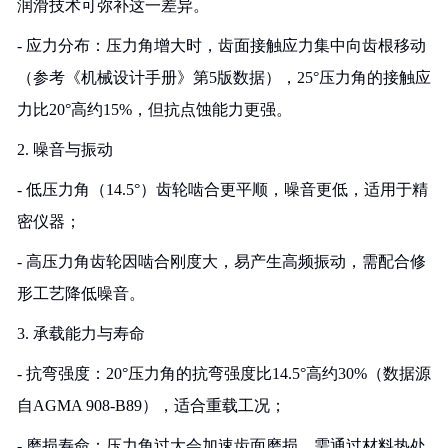
润滑技术可弥补这一差异。
- 应力分布：压力角增大时，齿面接触应力集中向齿根移动
（参考《机械设计手册》第5版数据），25°压力角的接触应
力比20°高约15%，但抗点蚀能力更强。
2. 噪音与振动
- 低压力角（14.5°）齿轮啮合更平顺，噪音更低，适用于精
密仪器；
- 高压力角齿轮因啮合刚度大，易产生高频振动，需配合修
形工艺降低噪音。
3. 承载能力与寿命
- 抗弯强度：20°压力角的抗弯强度比14.5°高约30%（数据源
自AGMA 908-B89），适合重载工况；
- 磨损寿命：压力角过大会加速齿面磨损，需通过材料热处