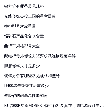
铝方管有哪些常见规格
光线传媒参投三国的星空爆冷
横担型号对应重量
锰矿石产品化合水含量
曲臂车规格型号大全
配电柜母排螺栓力矩要求及连接规范详解
膨胀螺丝尺寸是多少
镀锌方管有哪些常见规格和型号
D400球墨铸铁井盖重多少
覆膜砂的耐高温性能如何
RU7088R功率MOSFET特性解析及其在可调电源设计中的
实践