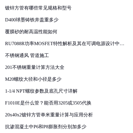
镀锌方管有哪些常见规格和型号
D400球墨铸铁井盖重多少
覆膜砂的耐高温性能如何
RU7088R功率MOSFET特性解析及其在可调电源设计中的
实践
不锈钢通风 管道施工
201不锈钢重量计算方法大全
M20螺纹大径和小径是多少
1-1/4 NPT螺纹参数及底孔尺寸详解
F1010E是什么管？能否用3205或3505代换
20x40x2镀锌方管单米重量计算与应用分析
抗渗混凝土中P6和P8膨胀剂分别加多少