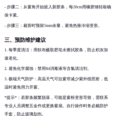
- 步骤二：从窗角开始嵌入新胶条，每20cm用橡胶锤轻敲确
保卡紧。
- 步骤三：裁剪时预留5mm余量，避免热胀冷缩变形。
三、预防维护建议
1. 每季度清洁：用软布蘸取肥皂水擦拭胶条，防止积灰加
速老化。
2. 避免化学腐蚀：禁用84消毒液等含氯清洁剂。
3. 极端天气防护：高温天气可拉窗帘减少紫外线照射，低
温时避免用力开窗。
*提示*：若胶条频繁脱落，可能是窗框变形导致，需联系
专业人员调整五金件或更换窗扇。自行操作时务必戴防护
手套，防止玻璃划伤。