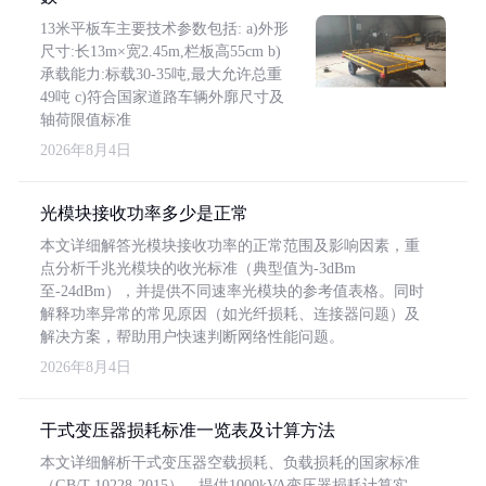
13米平板车主要技术参数包括: a)外形
尺寸:长13m×宽2.45m,栏板高55cm b)
承载能力:标载30-35吨,最大允许总重
49吨 c)符合国家道路车辆外廓尺寸及
轴荷限值标准
2026年8月4日
光模块接收功率多少是正常
本文详细解答光模块接收功率的正常范围及影响因素，重
点分析千兆光模块的收光标准（典型值为-3dBm
至-24dBm），并提供不同速率光模块的参考值表格。同时
解释功率异常的常见原因（如光纤损耗、连接器问题）及
解决方案，帮助用户快速判断网络性能问题。
2026年8月4日
干式变压器损耗标准一览表及计算方法
本文详细解析干式变压器空载损耗、负载损耗的国家标准
（GB/T 10228-2015），提供1000kVA变压器损耗计算实