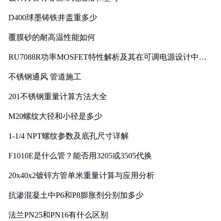
D400球墨铸铁井盖重多少
覆膜砂的耐高温性能如何
RU7088R功率MOSFET特性解析及其在可调电源设计中的
实践
不锈钢通风 管道施工
201不锈钢重量计算方法大全
M20螺纹大径和小径是多少
1-1/4 NPT螺纹参数及底孔尺寸详解
F1010E是什么管？能否用3205或3505代换
20x40x2镀锌方管单米重量计算与应用分析
抗渗混凝土中P6和P8膨胀剂分别加多少
法兰PN25和PN16有什么区别