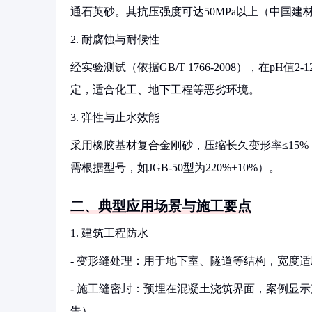
通石英砂。其抗压强度可达50MPa以上（中国建
2. 耐腐蚀与耐候性
经实验测试（依据GB/T 1766-2008），在pH值
定，适合化工、地下工程等恶劣环境。
3. 弹性与止水效能
采用橡胶基材复合金刚砂，压缩长久变形率≤15%（GB/
需根据型号，如JGB-50型为220%±10%）。
二、典型应用场景与施工要点
1. 建筑工程防水
- 变形缝处理：用于地下室、隧道等结构，宽度适
- 施工缝密封：预埋在混凝土浇筑界面，案例显示
告）。