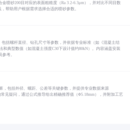
砂200目对应的表面粗糙度（Ra 3.2-6.3μm），并对比不同目数
业实践，帮助用户根据需求选择合适的喷砂参数。
力，包括螺杆直径、钻孔尺寸等参数，并依据专业标准（如《混凝土结
方法和典型数值（如混凝土强度C30下设计值约80kN）。内容涵盖安装
员参考。
底孔计算，包括外径、螺距、公差等关键参数，并提供专业数据来源
孔尺寸的常见疑问，通过公式推导给出精确推荐值（Φ5.18mm），并附加工艺