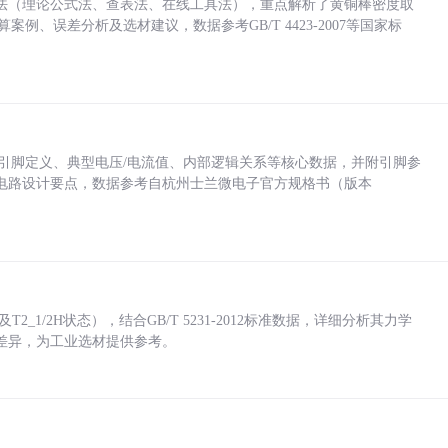
法（理论公式法、查表法、在线工具法），重点解析了黄铜棒密度取
计算案例、误差分析及选材建议，数据参考GB/T 4423-2007等国家标
括各引脚定义、典型电压/电流值、内部逻辑关系等核心数据，并附引脚参
电路设计要点，数据参考自杭州士兰微电子官方规格书（版本
_1/2H状态），结合GB/T 5231-2012标准数据，详细分析其力学
差异，为工业选材提供参考。