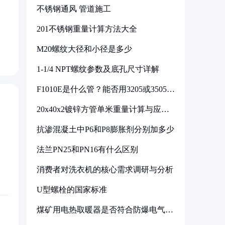
不锈钢通风 管道施工
201不锈钢重量计算方法大全
M20螺纹大径和小径是多少
1-1/4 NPT螺纹参数及底孔尺寸详解
F1010E是什么管？能否用3205或3505代
换
20x40x2镀锌方管单米重量计算与应用
分析
抗渗混凝土中P6和P8膨胀剂分别加多少
法兰PN25和PN16有什么区别
消费者对洗衣机的核心需求调研与分析
U型螺栓的国家标准
煤矿用电热取暖器是否符合防爆电气设
备标准