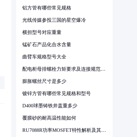
铝方管有哪些常见规格
光线传媒参投三国的星空爆冷
横担型号对应重量
锰矿石产品化合水含量
曲臂车规格型号大全
配电柜母排螺栓力矩要求及连接规范详
解
膨胀螺丝尺寸是多少
镀锌方管有哪些常见规格和型号
D400球墨铸铁井盖重多少
覆膜砂的耐高温性能如何
RU7088R功率MOSFET特性解析及其在
可调电源设计中的实践