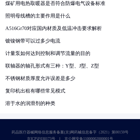
煤矿用电热取暖器是否符合防爆电气设备标准
照明母线槽的主要作用是什么
A516Gr70对应国内材质及低温冲击要求解析
镀镍钢带可以过多少电流
计量泵如何达到控制和调节流量的目的
联轴器的轴孔形式有三种：Y型、J型、Z型
不锈钢材质厚度允许误差是多少
复印机出租有哪些常见模式
溶于水的润滑剂的种类
药品医疗器械网络信息服务备案(京)网药械信息备字（2021）第00159号
京ICP证030173号
京公网安备11000002000001号