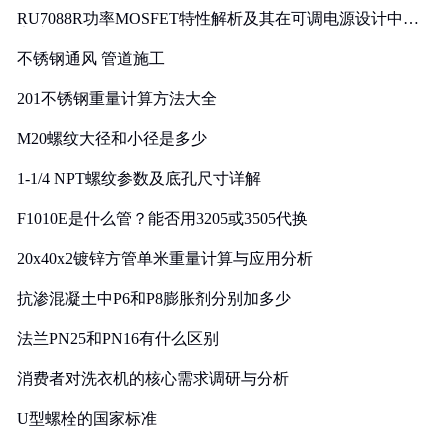
RU7088R功率MOSFET特性解析及其在可调电源设计中的
实践
不锈钢通风 管道施工
201不锈钢重量计算方法大全
M20螺纹大径和小径是多少
1-1/4 NPT螺纹参数及底孔尺寸详解
F1010E是什么管？能否用3205或3505代换
20x40x2镀锌方管单米重量计算与应用分析
抗渗混凝土中P6和P8膨胀剂分别加多少
法兰PN25和PN16有什么区别
消费者对洗衣机的核心需求调研与分析
U型螺栓的国家标准