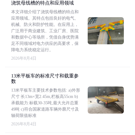
浇筑母线槽的特点和应用领域
本文详细介绍了浇筑母线槽的特点和
应用领域。其特点包括良好的电气、
机械、防火和防护性能。在应用上，
广泛用于商业建筑、工业厂房、医院
和数据中心等场所，凭借自身优势满
足不同领域对电力供应的高要求，保
障电力系统稳定运行。
2026年8月4日
13米平板车的标准尺寸和载重参
数
13米平板车主要技术参数包括: a)外形
尺寸:长13m×宽2.45m,栏板高55cm b)
承载能力:标载30-35吨,最大允许总重
49吨 c)符合国家道路车辆外廓尺寸及
轴荷限值标准
2026年8月4日