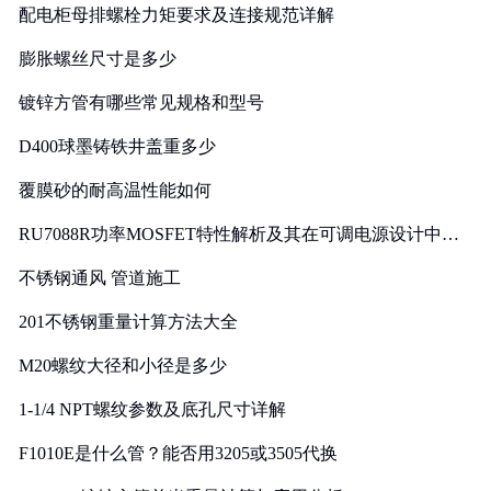
配电柜母排螺栓力矩要求及连接规范详解
膨胀螺丝尺寸是多少
镀锌方管有哪些常见规格和型号
D400球墨铸铁井盖重多少
覆膜砂的耐高温性能如何
RU7088R功率MOSFET特性解析及其在可调电源设计中的
实践
不锈钢通风 管道施工
201不锈钢重量计算方法大全
M20螺纹大径和小径是多少
1-1/4 NPT螺纹参数及底孔尺寸详解
F1010E是什么管？能否用3205或3505代换